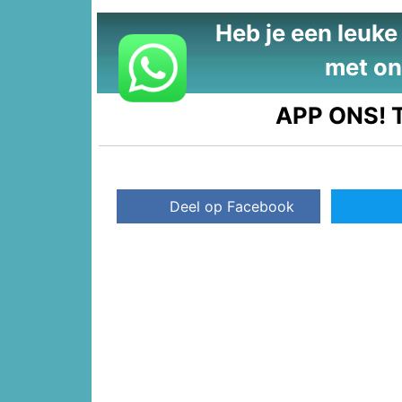
Heb je een leuke t
met on
APP ONS!
T
Deel op Facebook