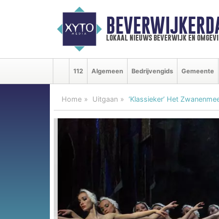
BEVERWIJKERD
lokaal nieuws beverwijk en omgevi
112
Algemeen
Bedrijvengids
Gemeente
Home
Uitgaan
‘Klassieker’ Het Zwanenmee