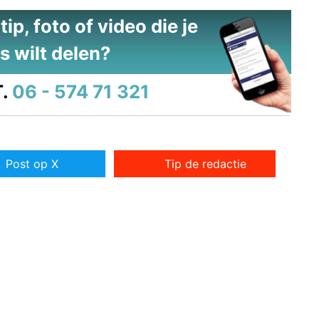
ip, foto of video die je
s wilt delen?
.
06 - 574 71 321
Post op X
Tip de redactie