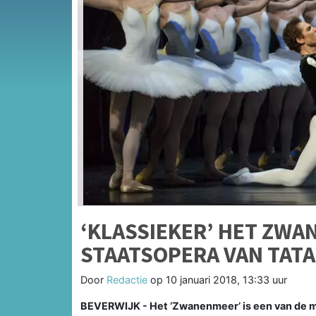
‘KLASSIEKER’ HET ZW
STAATSOPERA VAN TAT
Door
Redactie
op
10 januari 2018, 13:33 uur
BEVERWIJK - Het ‘Zwanenmeer’ is een van de me