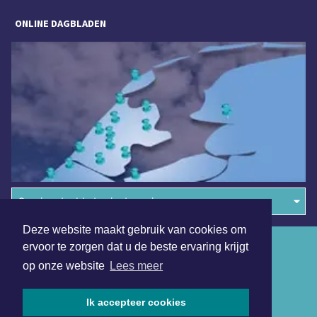
ONLINE DAGBLADEN
Overige dagbladen in de regio
Deze website maakt gebruik van cookies om
Algemene voorwaarden
ervoor te zorgen dat u de beste ervaring krijgt
op onze website
Lees meer
Disclaimer
Privacy Statement
Ik accepteer cookies