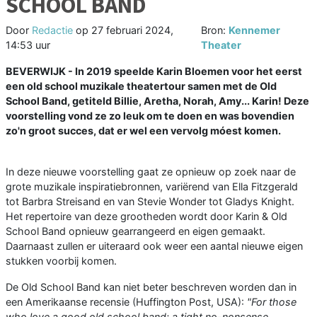
SCHOOL BAND
Door
Redactie
op
27 februari 2024,
Bron:
Kennemer
14:53 uur
Theater
BEVERWIJK - In 2019 speelde Karin Bloemen voor het eerst
een old school muzikale theatertour samen met de Old
School Band, getiteld Billie, Aretha, Norah, Amy... Karin! Deze
voorstelling vond ze zo leuk om te doen en was bovendien
zo'n groot succes, dat er wel een vervolg móest komen.
In deze nieuwe voorstelling gaat ze opnieuw op zoek naar de
grote muzikale inspiratiebronnen, variërend van Ella Fitzgerald
tot Barbra Streisand en van Stevie Wonder tot Gladys Knight.
Het repertoire van deze grootheden wordt door Karin & Old
School Band opnieuw gearrangeerd en eigen gemaakt.
Daarnaast zullen er uiteraard ook weer een aantal nieuwe eigen
stukken voorbij komen.
De Old School Band kan niet beter beschreven worden dan in
een Amerikaanse recensie (Huffington Post, USA):
"For those
who love a good old school band; a tight no-nonsense