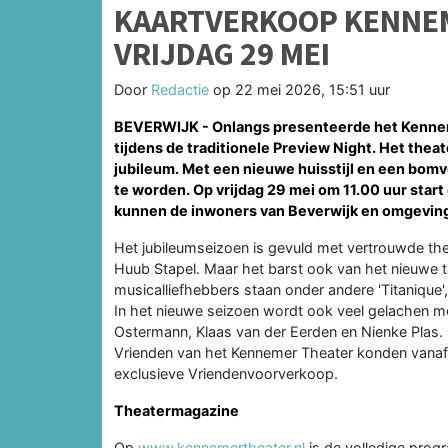
KAARTVERKOOP KENNEM
VRIJDAG 29 MEI
Door
Redactie
op
22 mei 2026, 15:51 uur
BEVERWIJK - Onlangs presenteerde het Kennem
tijdens de traditionele Preview Night. Het theat
jubileum. Met een nieuwe huisstijl en een bomv
te worden. Op vrijdag 29 mei om 11.00 uur star
kunnen de inwoners van Beverwijk en omgeving t
Het jubileumseizoen is gevuld met vertrouwde th
Huub Stapel. Maar het barst ook van het nieuwe ta
musicalliefhebbers staan onder andere 'Titanique'
In het nieuwe seizoen wordt ook veel gelachen met
Ostermann, Klaas van der Eerden en Nienke Plas. O
Vrienden van het Kennemer Theater konden vanaf v
exclusieve Vriendenvoorverkoop.
Theatermagazine
Op
www.kennemertheater.nl
is de volledige prog