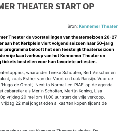
ER THEATER START OP
Bron:
Kennemer Theater
er Theater de voorstellingen van theaterseizoen 26-27
er aan het Kerkplein viert volgend seizoen haar 50-jarig
ol programma belooft het een feestelijk theaterseizoen
t de vrije kaartverkoop van het Kennemer Theater en
ickets bestellen voor hun favoriete artiesten.
eatertoppers, waaronder Tineke Schouten, Bert Visscher en
lent, zoals Esther van der Voort en Luuk Ransijn. Voor de
, 'Hugo de Groot', 'Next to Normal' en 'PIAF' op de agenda.
 cabaretier als Merijn Scholten, Martijn Koning, Lisa
p vrijdag 29 mei om 11.00 uur start de vrije verkoop.
rijdag 22 mei jongstleden al kaarten kopen tijdens de
rammering van het Kennemer Theater te vinden. De