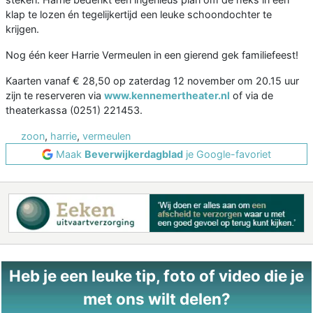
klap te lozen én tegelijkertijd een leuke schoondochter te
krijgen.
Nog één keer Harrie Vermeulen in een gierend gek familiefeest!
Kaarten vanaf € 28,50 op zaterdag 12 november om 20.15 uur
zijn te reserveren via
www.kennemertheater.nl
of via de
theaterkassa (0251) 221453.
zoon
,
harrie
,
vermeulen
Maak
Beverwijkerdagblad
je Google-favoriet
Heb je een leuke tip, foto of video die je
met ons wilt delen?