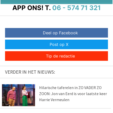
APP ONS!
T.
06 - 574 71 321
Deel op Facebook
Post op X
Tip de redactie
VERDER IN HET NIEUWS:
Hilarische taferelen in ZO VADER ZO
ZOON: Jon van Eerd is voor laatste keer
Harrie Vermeulen