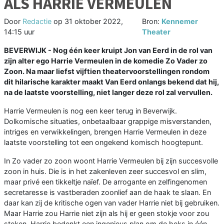
ALS HARRIE VERMEULEN
Door
Redactie
op
31 oktober 2022,
Bron:
Kennemer
14:15 uur
Theater
BEVERWIJK - Nog één keer kruipt Jon van Eerd in de rol van
zijn alter ego Harrie Vermeulen in de komedie Zo Vader zo
Zoon. Na maar liefst vijftien theatervoorstellingen rondom
dit hilarische karakter maakt Van Eerd onlangs bekend dat hij,
na de laatste voorstelling, niet langer deze rol zal vervullen.
Harrie Vermeulen is nog een keer terug in Beverwijk.
Dolkomische situaties, onbetaalbaar grappige misverstanden,
intriges en verwikkelingen, brengen Harrie Vermeulen in deze
laatste voorstelling tot een ongekend komisch hoogtepunt.
In Zo vader zo zoon woont Harrie Vermeulen bij zijn succesvolle
zoon in huis. Die is in het zakenleven zeer succesvol en slim,
maar privé een tikkeltje naïef. De arrogante en zelfingenomen
secretaresse is vastberaden zoonlief aan de haak te slaan. En
daar kan zij de kritische ogen van vader Harrie niet bij gebruiken.
Maar Harrie zou Harrie niet zijn als hij er geen stokje voor zou
steken. Harrie bedenkt een ingenieus plan om de heks in één