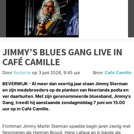
Vorige
V
JIMMY’S BLUES GANG LIVE IN
CAFÉ CAMILLE
Door
Redactie
op
3 juni 2026, 9:45 uur
Bron:
Café Camille
BEVERWIJK - Al meer dan veertig jaar staan Jimmy Sterman
en zijn medebroeders op de planken van Neerlands podia en
ver daarbuiten. Met zijn gerenommeerde bluesband, Jimmy's
Gang, treedt hij aanstaande zondagmiddag 7 juni om 15.00
uur op in Café Camille.
Frontman Jimmy Martin Sterman speelde begin jaren zestig met
fenomenen als Herman Brood, Hans Lafaye en in bands als