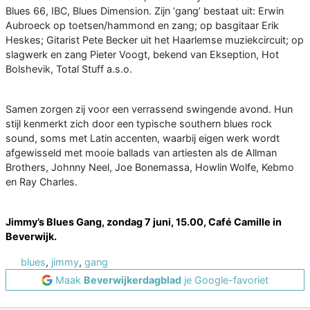
Blues 66, IBC, Blues Dimension. Zijn ‘gang’ bestaat uit: Erwin
Aubroeck op toetsen/hammond en zang; op basgitaar Erik
Heskes; Gitarist Pete Becker uit het Haarlemse muziekcircuit; op
slagwerk en zang Pieter Voogt, bekend van Ekseption, Hot
Bolshevik, Total Stuff a.s.o.
Samen zorgen zij voor een verrassend swingende avond. Hun
stijl kenmerkt zich door een typische southern blues rock
sound, soms met Latin accenten, waarbij eigen werk wordt
afgewisseld met mooie ballads van artiesten als de Allman
Brothers, Johnny Neel, Joe Bonemassa, Howlin Wolfe, Kebmo
en Ray Charles.
Jimmy’s Blues Gang, zondag 7 juni, 15.00, Café Camille in
Beverwijk.
blues
,
jimmy
,
gang
Maak
Beverwijkerdagblad
je Google-favoriet