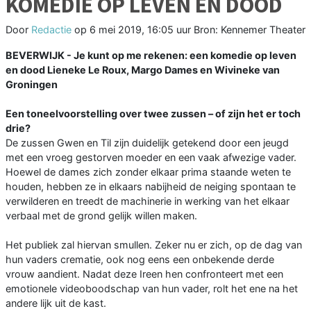
KOMEDIE OP LEVEN EN DOOD
Door
Redactie
op
6 mei 2019, 16:05 uur
Bron: Kennemer Theater
BEVERWIJK - Je kunt op me rekenen: een komedie op leven
en dood Lieneke Le Roux, Margo Dames en Wivineke van
Groningen
Een toneelvoorstelling over twee zussen – of zijn het er toch
drie?
De zussen Gwen en Til zijn duidelijk getekend door een jeugd
met een vroeg gestorven moeder en een vaak afwezige vader.
Hoewel de dames zich zonder elkaar prima staande weten te
houden, hebben ze in elkaars nabijheid de neiging spontaan te
verwilderen en treedt de machinerie in werking van het elkaar
verbaal met de grond gelijk willen maken.
Het publiek zal hiervan smullen. Zeker nu er zich, op de dag van
hun vaders crematie, ook nog eens een onbekende derde
vrouw aandient. Nadat deze Ireen hen confronteert met een
emotionele videoboodschap van hun vader, rolt het ene na het
andere lijk uit de kast.