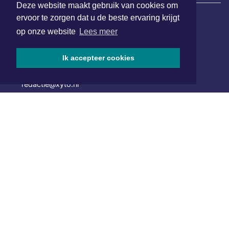
Deze website maakt gebruik van cookies om
ervoor te zorgen dat u de beste ervaring krijgt
Hoofdvestiging:
op onze website
Lees meer
van Benthuizenlaan 1
1701 BZ Heerhugowaard
Ik accepteer cookies
072 8200 600
redactie@xyto.nl
www.xyto.nl
SOCIAL MEDIA
NIEUWSBRIEF AANMELDEN
Schrijf je in voor onze nieuwsbrief en krijg wekelijks een
samenvatting van alle gebeurtenissen uit jouw regio.
Aanmelden