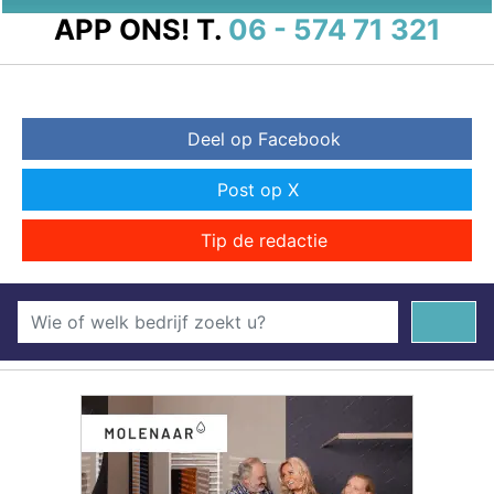
APP ONS!
T.
06 - 574 71 321
Deel op Facebook
Post op X
Tip de redactie