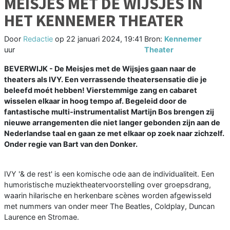
MEISJES MET DE WIJSJES IN
HET KENNEMER THEATER
Door
Redactie
op
22 januari 2024, 19:41
Bron:
Kennemer
uur
Theater
BEVERWIJK - De Meisjes met de Wijsjes gaan naar de
theaters als IVY. Een verrassende theatersensatie die je
beleefd moét hebben! Vierstemmige zang en cabaret
wisselen elkaar in hoog tempo af. Begeleid door de
fantastische multi-instrumentalist Martijn Bos brengen zij
nieuwe arrangementen die niet langer gebonden zijn aan de
Nederlandse taal en gaan ze met elkaar op zoek naar zichzelf.
Onder regie van Bart van den Donker.
IVY '& de rest' is een komische ode aan de individualiteit. Een
humoristische muziektheatervoorstelling over groepsdrang,
waarin hilarische en herkenbare scènes worden afgewisseld
met nummers van onder meer The Beatles, Coldplay, Duncan
Laurence en Stromae.