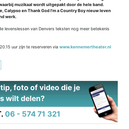
aarbij muzikaal wordt uitgepakt door de hele band.
ve, Calypso en Thank God I'm a Country Boy nieuw leven
nd werk.
de levenslessen van Denvers teksten nog meer betekenis
0.15 uur zijn te reserveren via
www.kennemertheater.nl
ip, foto of video die je
s wilt delen?
.
06 - 574 71 321