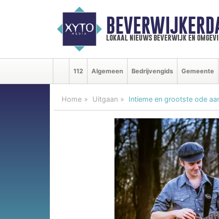
BEVERWIJKERD
lokaal nieuws beverwijk en omgevi
112
Algemeen
Bedrijvengids
Gemeente
Home
Uitgaan
Intieme en grootste ode a