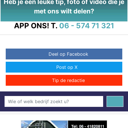
Heb je een leuke tip, foto of video die je
met ons wilt delen?
APP ONS!
T.
06 - 574 71 321
Deel op Facebook
Post op X
Tip de redactie