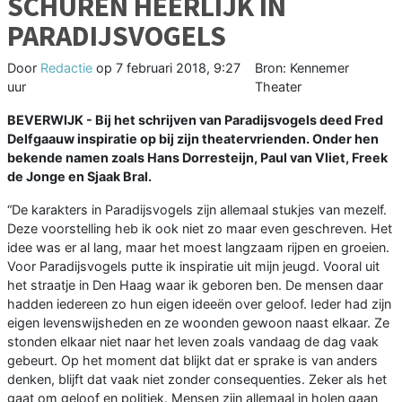
SCHUREN HEERLIJK IN
PARADIJSVOGELS
Door
Redactie
op
7 februari 2018, 9:27
Bron: Kennemer
uur
Theater
BEVERWIJK - Bij het schrijven van Paradijsvogels deed Fred
Delfgaauw inspiratie op bij zijn theatervrienden. Onder hen
bekende namen zoals Hans Dorresteijn, Paul van Vliet, Freek
de Jonge en Sjaak Bral.
“De karakters in Paradijsvogels zijn allemaal stukjes van mezelf.
Deze voorstelling heb ik ook niet zo maar even geschreven. Het
idee was er al lang, maar het moest langzaam rijpen en groeien.
Voor Paradijsvogels putte ik inspiratie uit mijn jeugd. Vooral uit
het straatje in Den Haag waar ik geboren ben. De mensen daar
hadden iedereen zo hun eigen ideeën over geloof. Ieder had zijn
eigen levenswijsheden en ze woonden gewoon naast elkaar. Ze
stonden elkaar niet naar het leven zoals vandaag de dag vaak
gebeurt. Op het moment dat blijkt dat er sprake is van anders
denken, blijft dat vaak niet zonder consequenties. Zeker als het
gaat om geloof en politiek. Mensen zijn allemaal in holen gaan