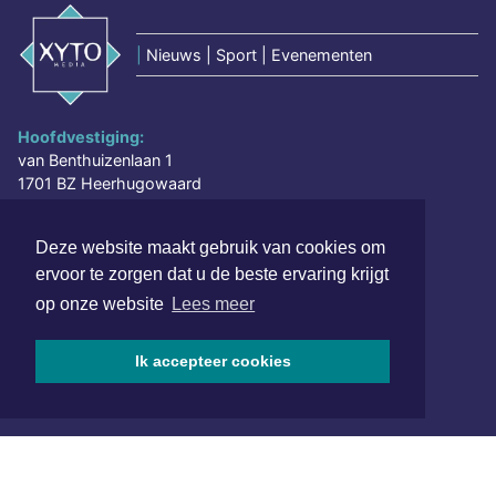
|
Nieuws | Sport | Evenementen
Hoofdvestiging:
van Benthuizenlaan 1
1701 BZ Heerhugowaard
072 8200 600
Deze website maakt gebruik van cookies om
redactie@xyto.nl
ervoor te zorgen dat u de beste ervaring krijgt
www.xyto.nl
op onze website
Lees meer
SOCIAL MEDIA
Ik accepteer cookies
NIEUWSBRIEF AANMELDEN
Schrijf je in voor onze nieuwsbrief en krijg wekelijks een
samenvatting van alle gebeurtenissen uit jouw regio.