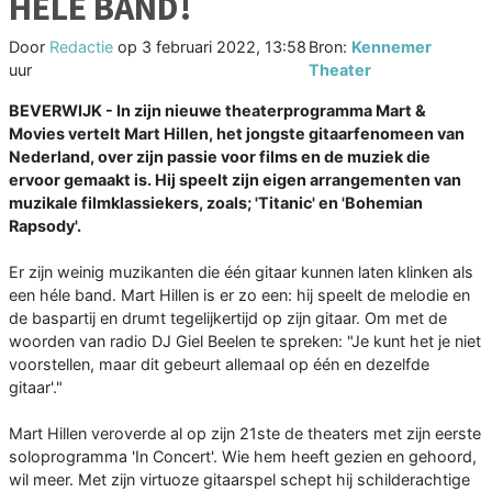
HELE BAND!
Door
Redactie
op
3 februari 2022, 13:58
Bron:
Kennemer
uur
Theater
BEVERWIJK - In zijn nieuwe theaterprogramma Mart &
Movies vertelt Mart Hillen, het jongste gitaarfenomeen van
Nederland, over zijn passie voor films en de muziek die
ervoor gemaakt is. Hij speelt zijn eigen arrangementen van
muzikale filmklassiekers, zoals; 'Titanic' en 'Bohemian
Rapsody'.
Er zijn weinig muzikanten die één gitaar kunnen laten klinken als
een héle band. Mart Hillen is er zo een: hij speelt de melodie en
de baspartij en drumt tegelijkertijd op zijn gitaar. Om met de
woorden van radio DJ Giel Beelen te spreken: "Je kunt het je niet
voorstellen, maar dit gebeurt allemaal op één en dezelfde
gitaar'."
Mart Hillen veroverde al op zijn 21ste de theaters met zijn eerste
soloprogramma 'In Concert'. Wie hem heeft gezien en gehoord,
wil meer. Met zijn virtuoze gitaarspel schept hij schilderachtige