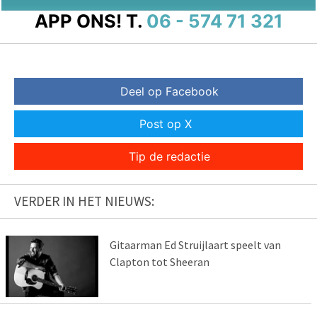
APP ONS!
T.
06 - 574 71 321
Deel op Facebook
Post op X
Tip de redactie
VERDER IN HET NIEUWS:
Gitaarman Ed Struijlaart speelt van
Clapton tot Sheeran