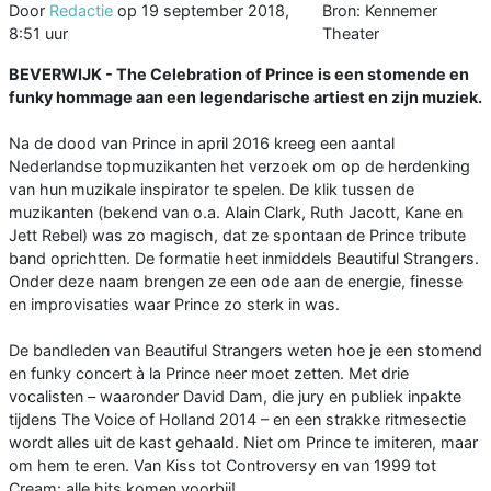
Door
Redactie
op
19 september 2018,
Bron: Kennemer
8:51 uur
Theater
BEVERWIJK - The Celebration of Prince is een stomende en
funky hommage aan een legendarische artiest en zijn muziek.
Na de dood van Prince in april 2016 kreeg een aantal
Nederlandse topmuzikanten het verzoek om op de herdenking
van hun muzikale inspirator te spelen. De klik tussen de
muzikanten (bekend van o.a. Alain Clark, Ruth Jacott, Kane en
Jett Rebel) was zo magisch, dat ze spontaan de Prince tribute
band oprichtten. De formatie heet inmiddels Beautiful Strangers.
Onder deze naam brengen ze een ode aan de energie, finesse
en improvisaties waar Prince zo sterk in was.
De bandleden van Beautiful Strangers weten hoe je een stomend
en funky concert à la Prince neer moet zetten. Met drie
vocalisten – waaronder David Dam, die jury en publiek inpakte
tijdens The Voice of Holland 2014 – en een strakke ritmesectie
wordt alles uit de kast gehaald. Niet om Prince te imiteren, maar
om hem te eren. Van Kiss tot Controversy en van 1999 tot
Cream: alle hits komen voorbij!