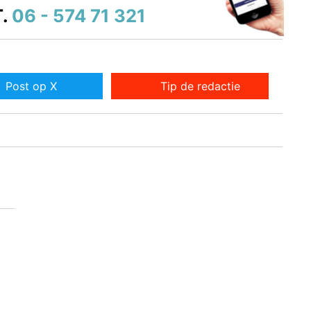
.
06 - 574 71 321
Post op X
Tip de redactie