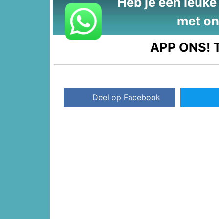
Heb je een leuke t
met on
APP ONS!
T
Deel op Facebook