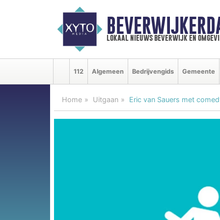
BEVERWIJKERD
lokaal nieuws beverwijk en omgevi
112
Algemeen
Bedrijvengids
Gemeente
Home
Uitgaan
Eric van Sauers met comedy