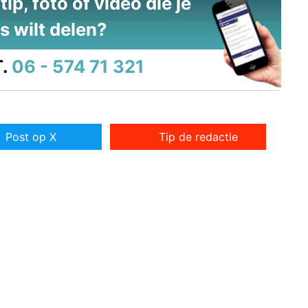
ip, foto of video die je
s wilt delen?
.
06 - 574 71 321
Post op X
Tip de redactie