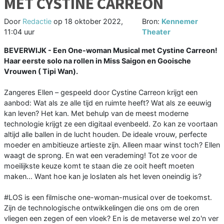
MET CYSTINE CARREON
Door
Redactie
op
18 oktober 2022,
Bron:
Kennemer
11:04 uur
Theater
BEVERWIJK - Een One-woman Musical met Cystine Carreon!
Haar eerste solo na rollen in Miss Saigon en Gooische
Vrouwen ( Tipi Wan).
Zangeres Ellen – gespeeld door Cystine Carreon krijgt een
aanbod: Wat als ze alle tijd en ruimte heeft? Wat als ze eeuwig
kan leven? Het kan. Met behulp van de meest moderne
technologie krijgt ze een digitaal evenbeeld. Zo kan ze voortaan
altijd alle ballen in de lucht houden. De ideale vrouw, perfecte
moeder en ambitieuze artieste zijn. Alleen maar winst toch? Ellen
waagt de sprong. En wat een verademing! Tot ze voor de
moeilijkste keuze komt te staan die ze ooit heeft moeten
maken... Want hoe kan je loslaten als het leven oneindig is?
#LOS is een filmische one-woman-musical over de toekomst.
Zijn de technologische ontwikkelingen die ons om de oren
vliegen een zegen of een vloek? En is de metaverse wel zo'n ver