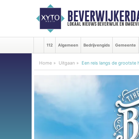
BEVERWIJKERD
lokaal nieuws beverwijk en omgevi
112
Algemeen
Bedrijvengids
Gemeente
Home
Uitgaan
Een reis langs de grootste