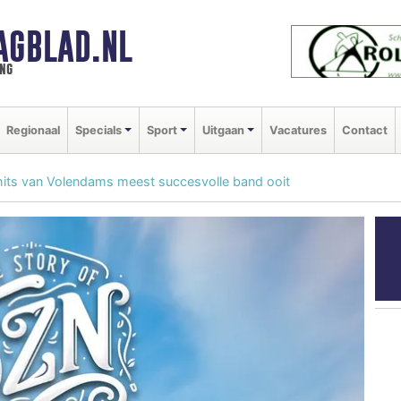
AGBLAD.NL
ng
Regionaal
Specials
Sport
Uitgaan
Vacatures
Contact
 hits van Volendams meest succesvolle band ooit