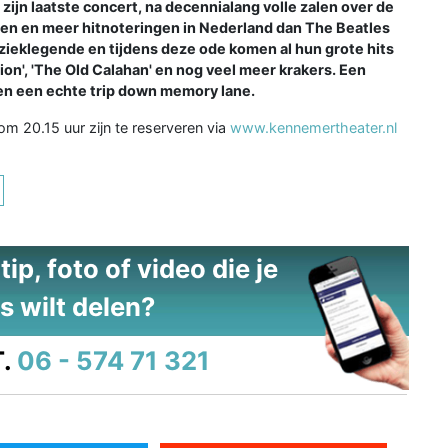
jn laatste concert, na decennialang volle zalen over de
aten en meer hitnoteringen in Nederland dan The Beatles
ieklegende en tijdens deze ode komen al hun grote hits
sion', 'The Old Calahan' en nog veel meer krakers. Een
 en een echte trip down memory lane.
m 20.15 uur zijn te reserveren via
www.kennemertheater.nl
ip, foto of video die je
s wilt delen?
.
06 - 574 71 321