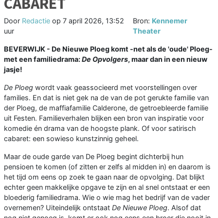
CABARET
Door
Redactie
op
7 april 2026, 13:52
Bron:
Kennemer
uur
Theater
BEVERWIJK - De Nieuwe Ploeg komt -net als de 'oude' Ploeg-
met een familiedrama:
De Opvolgers
, maar dan in een nieuw
jasje!
De Ploeg
wordt vaak geassocieerd met voorstellingen over
families. En dat is niet gek na de van de pot gerukte familie van
der Ploeg, de maffiafamilie Calderone, de getroebleerde familie
uit Festen. Familieverhalen blijken een bron van inspiratie voor
komedie én drama van de hoogste plank. Of voor satirisch
cabaret: een sowieso kunstzinnig geheel.
Maar de oude garde van De Ploeg begint dichterbij hun
pensioen te komen (of zitten er zelfs al midden in) en daarom is
het tijd om eens op zoek te gaan naar de opvolging. Dat blijkt
echter geen makkelijke opgave te zijn en al snel ontstaat er een
bloederig familiedrama. Wie o wie mag het bedrijf van de vader
overnemen? Uiteindelijk ontstaat
De Nieuwe Ploeg
. Alsof dat
nog niet genoeg is, komt er ook nog eens een broer die nooit in