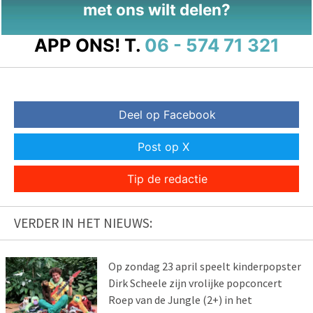
met ons wilt delen?
APP ONS!
T.
06 - 574 71 321
Deel op Facebook
Post op X
Tip de redactie
VERDER IN HET NIEUWS:
Op zondag 23 april speelt kinderpopster
Dirk Scheele zijn vrolijke popconcert
Roep van de Jungle (2+) in het