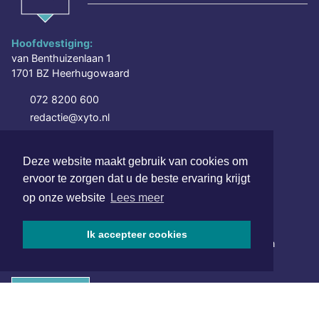
Hoofdvestiging:
van Benthuizenlaan 1
1701 BZ Heerhugowaard
072 8200 600
redactie@xyto.nl
www.xyto.nl
Deze website maakt gebruik van cookies om
SOCIAL MEDIA
ervoor te zorgen dat u de beste ervaring krijgt
op onze website
Lees meer
NIEUWSBRIEF AANMELDEN
Ik accepteer cookies
Schrijf je in voor onze nieuwsbrief en krijg wekelijks een
samenvatting van alle gebeurtenissen uit jouw regio.
Aanmelden