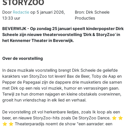
STORYZOO
Door
Redactie
op
5 januari 2026,
Bron: Dirk Scheele
13:33 uur
Producties
BEVERWIJK - Op zondag 25 januari speelt kinderpopster Dirk
Scheele zijn nieuwe theatervoorstelling ‘Dirk & StoryZoo’ in
het Kennemer Theater in Beverwijk.
Over de voorstelling
In deze muzikale voorstelling brengt Dirk Scheele de geliefde
karakters van StoryZoo tot leven! Bax de Beer, Toby de Aap en
Pepper de Papegaai zijn de dappere drie musketiers die samen
met Dirk op een reis vol muziek, humor en verrassingen gaan.
Terwijl ze hun dromen najagen en kleine obstakels overwinnen,
groeit hun vriendschap in elk lied en verhaal.
De voorstelling zit vol herkenbare liedjes, zoals Ik loop als een
beer, en nieuwe StoryZoo-hits zoals De StoryZoo Dance. ⭐️ ⭐️
⭐️ ⭐️ Theaterparadijs noemt de show "een aanrader: een