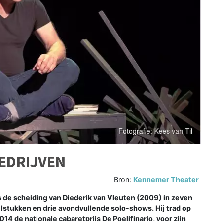
BEDRIJVEN
Bron:
Kennemer Theater
 de scheiding van Diederik van Vleuten (2009) in zeven
elstukken en drie avondvullende solo-shows. Hij trad op
14 de nationale cabaretprijs De Poelifinario, voor zijn