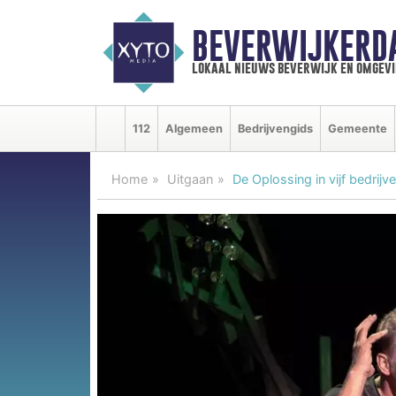
BEVERWIJKERD
lokaal nieuws beverwijk en omgevi
112
Algemeen
Bedrijvengids
Gemeente
Home
Uitgaan
De Oplossing in vijf bedrijv