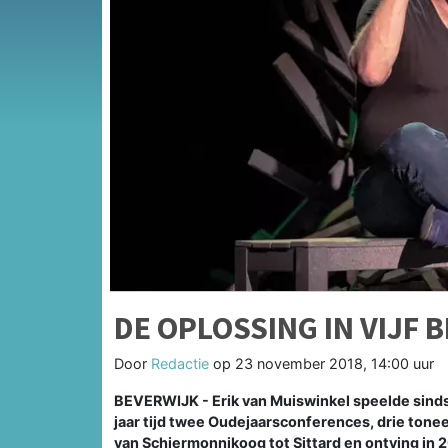
DE OPLOSSING IN VIJF 
Door
Redactie
op
23 november 2018, 14:00 uur
BEVERWIJK - Erik van Muiswinkel speelde sinds
jaar tijd twee Oudejaarsconferences, drie tone
van Schiermonnikoog tot Sittard en ontving in 20