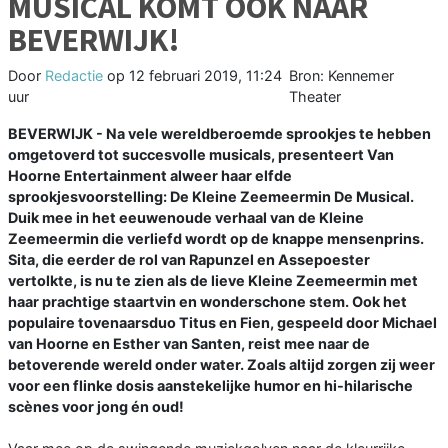
MUSICAL KOMT OOK NAAR
BEVERWIJK!
Door
Redactie
op
12 februari 2019, 11:24
Bron: Kennemer
uur
Theater
BEVERWIJK - Na vele wereldberoemde sprookjes te hebben
omgetoverd tot succesvolle musicals, presenteert Van
Hoorne Entertainment alweer haar elfde
sprookjesvoorstelling: De Kleine Zeemeermin De Musical.
Duik mee in het eeuwenoude verhaal van de Kleine
Zeemeermin die verliefd wordt op de knappe mensenprins.
Sita, die eerder de rol van Rapunzel en Assepoester
vertolkte, is nu te zien als de lieve Kleine Zeemeermin met
haar prachtige staartvin en wonderschone stem. Ook het
populaire tovenaarsduo Titus en Fien, gespeeld door Michael
van Hoorne en Esther van Santen, reist mee naar de
betoverende wereld onder water. Zoals altijd zorgen zij weer
voor een flinke dosis aanstekelijke humor en hi-hilarische
scènes voor jong én oud!