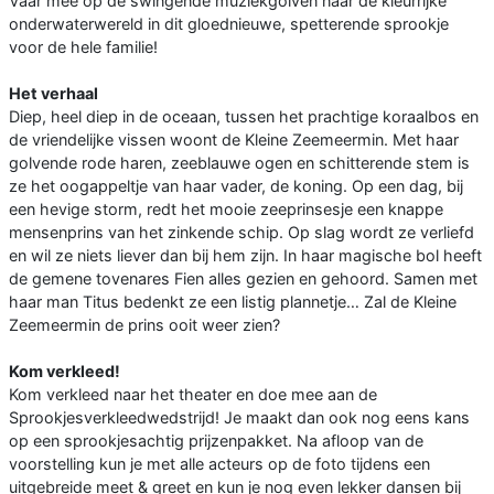
Vaar mee op de swingende muziekgolven naar de kleurrijke
onderwaterwereld in dit gloednieuwe, spetterende sprookje
voor de hele familie!
Het verhaal
Diep, heel diep in de oceaan, tussen het prachtige koraalbos en
de vriendelijke vissen woont de Kleine Zeemeermin. Met haar
golvende rode haren, zeeblauwe ogen en schitterende stem is
ze het oogappeltje van haar vader, de koning. Op een dag, bij
een hevige storm, redt het mooie zeeprinsesje een knappe
mensenprins van het zinkende schip. Op slag wordt ze verliefd
en wil ze niets liever dan bij hem zijn. In haar magische bol heeft
de gemene tovenares Fien alles gezien en gehoord. Samen met
haar man Titus bedenkt ze een listig plannetje… Zal de Kleine
Zeemeermin de prins ooit weer zien?
Kom verkleed!
Kom verkleed naar het theater en doe mee aan de
Sprookjesverkleedwedstrijd! Je maakt dan ook nog eens kans
op een sprookjesachtig prijzenpakket. Na afloop van de
voorstelling kun je met alle acteurs op de foto tijdens een
uitgebreide meet & greet en kun je nog even lekker dansen bij