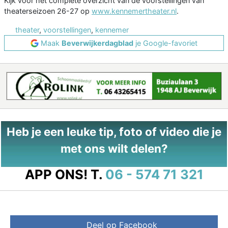
Kijk voor het complete overzicht van de voorstellingen van
theaterseizoen 26-27 op
www.kennemertheater.nl
.
theater
,
voorstellingen
,
kennemer
Maak
Beverwijkerdagblad
je Google-favoriet
Heb je een leuke tip, foto of video die je
met ons wilt delen?
APP ONS!
T.
06 - 574 71 321
Deel op Facebook