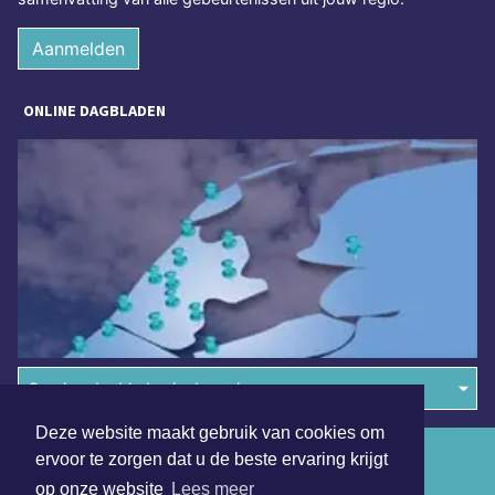
Aanmelden
ONLINE DAGBLADEN
Overige dagbladen in de regio
Deze website maakt gebruik van cookies om
Algemene voorwaarden
ervoor te zorgen dat u de beste ervaring krijgt
op onze website
Lees meer
Disclaimer