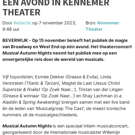
ÉÉN AVOND IN KENNEMER
THEATER
Door
Redactie
op
7 november 2023,
Bron:
Kennemer
9:48 uur
Theater
BEVERWIJK - Op 15 november beleeft het publiek de magie
van Broadway en West End op één avond. Het theaterconcert
Musical Autumn Nights
neemt het publiek mee op een
onvergetelijke reis door de wereld van musicals.
Vijf topsolisten; Esmée Dekker
(Grease & Evita),
Linda
Verstraten
(Titanic & Tarzan),
Magtel de Laat
(Jesus Christ
Superstar & finalist 'Op Zoek Naar...'),
Tristan van der Lingen
(Grease & winnaar 'Op Zoek Naar...')
en Shay Lachman
(o.a.
Aladdin & Spring Awakening)
brengen samen met een live band
én de leden van 'Musicalgroep The Cast', de meest iconische
nummers uit de musicalgeschiedenis.
Musical Autumn Nights
is een speciaal intiem musicalconcert,
georganiseerd door de internationale musicalster Willemijn