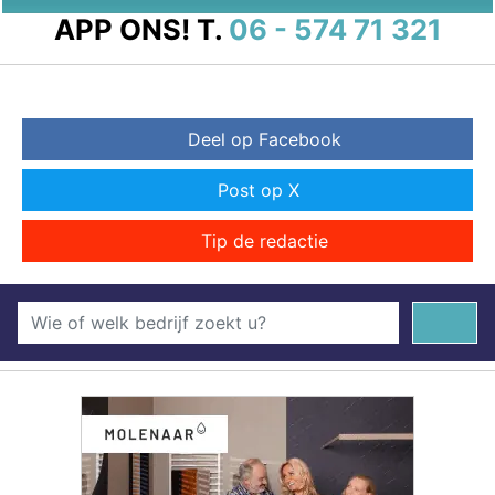
APP ONS!
T.
06 - 574 71 321
Deel op Facebook
Post op X
Tip de redactie