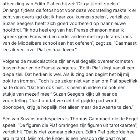
afbeelding van Edith Piaf en hij zei: ‘Dit ga jij ooit spelen.’
Onlangs tijdens de fotoshoot voor deze voorstelling raakte ik er
echt van overtuigd dat ik haar zou kunnen spelen”, vertelt ze.
Suzan Seegers heeft zich goed voorbereid op haar nieuwe
hoofdrol. “Ik hou heel erg van het Franse chanson maar ik
spreek geen Frans en ben onder andere met mijn lerares frans
van de Middelbare school aan het oefenen”, zegt ze. “Daarnaast
lees ik veel over Piaf en haar leven.”
Volgens de musicalactrice zijn er wel degelijk overeenkomsten
tussen haar en de Franse zangeres. “Edith Piaf zingt vanuit een
diepe ziel. Dat herken ik wel. Als ik zing dan begint het bij mij
ook te stromen.” Toch is ze zeker niet van plan om Piaf specifiek
na te doen. “Dat kan ook niet. Ik neem in iedere rol ook een
stukje van mezelf mee.” Suzan Seegers kijkt uit naar de
voorstelling. “Juist omdat we niet het geijkte pad wordt
doorlopen, krijg je hopelijk niet alleen maar de zwaarte te zien.”
Eén van Suzans medespelers is Thomas Cammaert die de Engel
speelt. “De figuren die Piaf omringen zijn figuren uit tarotkaarten”,
vertelt hij. “Dat is niet zomaar gekozen. Edith Piaf geloofde heel
erg in tarot. Mijn rol, de Engel, is een persoon die gaat over