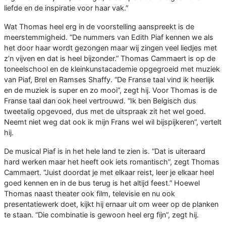
liefde en de inspiratie voor haar vak.”
Wat Thomas heel erg in de voorstelling aanspreekt is de
meerstemmigheid. “De nummers van Edith Piaf kennen we als
het door haar wordt gezongen maar wij zingen veel liedjes met
z’n vijven en dat is heel bijzonder.” Thomas Cammaert is op de
toneelschool en de kleinkunstacademie opgegroeid met muziek
van Piaf, Brel en Ramses Shaffy. “De Franse taal vind ik heerlijk
en de muziek is super en zo mooi”, zegt hij. Voor Thomas is de
Franse taal dan ook heel vertrouwd. “Ik ben Belgisch dus
tweetalig opgevoed, dus met de uitspraak zit het wel goed.
Neemt niet weg dat ook ik mijn Frans wel wil bijspijkeren”, vertelt
hij.
De musical Piaf is in het hele land te zien is. “Dat is uiteraard
hard werken maar het heeft ook iets romantisch”, zegt Thomas
Cammaert. “Juist doordat je met elkaar reist, leer je elkaar heel
goed kennen en in de bus terug is het altijd feest.” Hoewel
Thomas naast theater ook film, televisie en nu ook
presentatiewerk doet, kijkt hij ernaar uit om weer op de planken
te staan. “Die combinatie is gewoon heel erg fijn”, zegt hij.