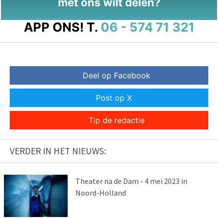
met ons wilt delen?
APP ONS!
T.
06 - 574 71 321
Deel op Facebook
Post op X
Tip de redactie
VERDER IN HET NIEUWS:
Theater na de Dam - 4 mei 2023 in
Noord-Holland