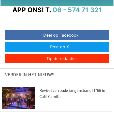
APP ONS!
T.
06 - 574 71 321
Deel op Facebook
Post op X
Tip de redactie
VERDER IN HET NIEUWS:
Revival van oude jongensband IT’66 in
Café Camille