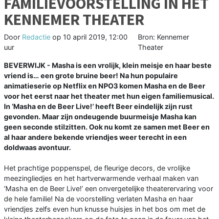
FAMILIEVOORSTELLING IN HET
KENNEMER THEATER
Door
Redactie
op
10 april 2019, 12:00
Bron: Kennemer
uur
Theater
BEVERWIJK - Masha is een vrolijk, klein meisje en haar beste
vriend is… een grote bruine beer! Na hun populaire
animatieserie op Netflix en NPO3 komen Masha en de Beer
voor het eerst naar het theater met hun eigen familiemusical.
In ‘Masha en de Beer Live!’ heeft Beer eindelijk zijn rust
gevonden. Maar zijn ondeugende buurmeisje Masha kan
geen seconde stilzitten. Ook nu komt ze samen met Beer en
al haar andere bekende vriendjes weer terecht in een
doldwaas avontuur.
Het prachtige poppenspel, de fleurige decors, de vrolijke
meezingliedjes en het hartverwarmende verhaal maken van
‘Masha en de Beer Live!’ een onvergetelijke theaterervaring voor
de hele familie! Na de voorstelling verlaten Masha en haar
vriendjes zelfs even hun knusse huisjes in het bos om met de