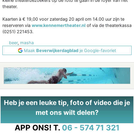
kleine theaterbezoekers op de foto te gaan in de foyer van het
theater.
Kaarten à € 19,00 voor zaterdag 20 april om 14.00 uur zijn te
reserveren via
www.kennemertheater.nl
of via de theaterkassa
(0251) 221453.
beer
,
masha
Maak
Beverwijkerdagblad
je Google-favoriet
Heb je een leuke tip, foto of video die je
met ons wilt delen?
APP ONS!
T.
06 - 574 71 321