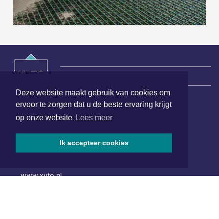
|
Nieuws | Sport | Evenementen
Deze website maakt gebruik van cookies om
ervoor te zorgen dat u de beste ervaring krijgt
Hoofdvestiging:
op onze website
Lees meer
van Benthuizenlaan 1
1701 BZ Heerhugowaard
Ik accepteer cookies
072 8200 600
redactie@xyto.nl
www.xyto.nl
SOCIAL MEDIA