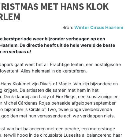
HRISTMAS MET HANS KLOK
ARLEM
Bron:
Winter Circus Haarlem
e kerstperiode weer bijzonder verheugen op een
arlem. De directie heeft uit de hele wereld de beste
r en verbaas u!
dapark gaat weet het al. Prachtige tenten, een nostalgische
oyertent. Alles helemaal in de kerstsferen.
k Hans Klok met zijn Diva’s of Magic. Van zijn bijzondere en
oeg krijgen. De artiesten die samen met hem in het
 Denk daarbij aan Lady of Fire Rings, een kunstzinnige en
eur Michel Cárdenas Rojas behaalde afgelopen september
o bijzonder is Circle of Two, twee jonge veelbelovende
en gooiden met hun verrassende act, we verklappen niets.
unst van het balanceren met een perche, een metershoge
terwijl hoog in de circuspiste Lusesita al balancerend haar