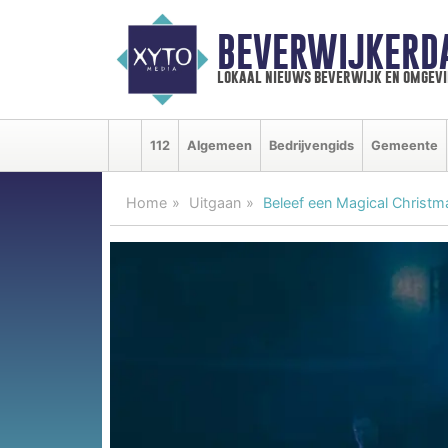
BEVERWIJKERD
lokaal nieuws beverwijk en omgevi
112
Algemeen
Bedrijvengids
Gemeente
Home
Uitgaan
Beleef een Magical Christm