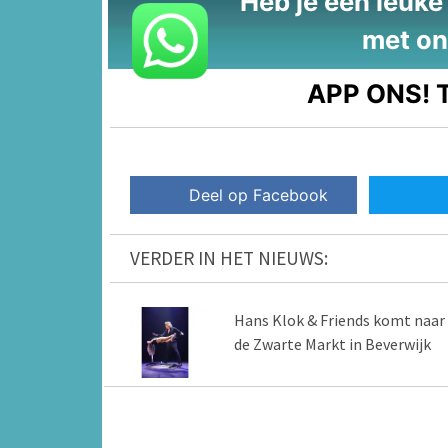
Heb je een leuke t
met on
APP ONS!
T
Deel op Facebook
VERDER IN HET NIEUWS:
Hans Klok & Friends komt naar
de Zwarte Markt in Beverwijk