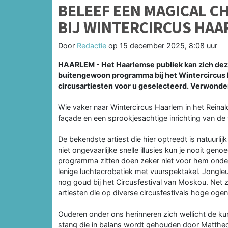
BELEEF EEN MAGICAL C
BIJ WINTERCIRCUS HA
Door
Redactie
op
15 december 2025, 8:08 uur
HAARLEM - Het Haarlemse publiek kan zich dez
buitengewoon programma bij het Wintercircus Ha
circusartiesten voor u geselecteerd. Verwonde
Wie vaker naar Wintercircus Haarlem in het Reinal
façade en een sprookjesachtige inrichting van de f
De bekendste artiest die hier optreedt is natuurlij
niet ongevaarlijke snelle illusies kun je nooit gen
programma zitten doen zeker niet voor hem onder.
lenige luchtacrobatiek met vuurspektakel. Jongl
nog goud bij het Circusfestival van Moskou. Net z
artiesten die op diverse circusfestivals hoge og
Ouderen onder ons herinneren zich wellicht de k
stang die in balans wordt gehouden door Mattheo, 