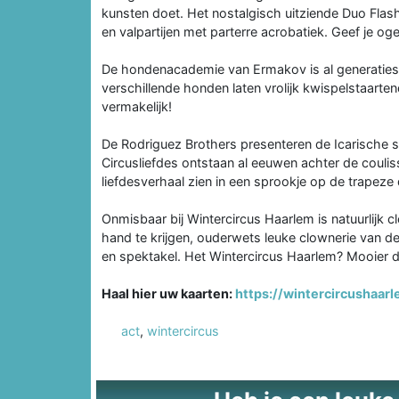
kunsten doet. Het nostalgisch uitziende Duo Flas
en valpartijen met parterre acrobatiek. Geef je o
De hondenacademie van Ermakov is al generaties l
verschillende honden laten vrolijk kwispelstaartend
vermakelijk!
De Rodriguez Brothers presenteren de Icarische sp
Circusliefdes ontstaan al eeuwen achter de couliss
liefdesverhaal zien in een sprookje op de trapeze 
Onmisbaar bij Wintercircus Haarlem is natuurlijk c
hand te krijgen, ouderwets leuke clownerie van d
en spektakel. Het Wintercircus Haarlem? Mooier d
Haal hier uw kaarten:
https://wintercircushaarl
act
,
wintercircus