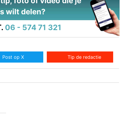
ip, foto of video die je
s wilt delen?
.
06 - 574 71 321
Post op X
Tip de redactie