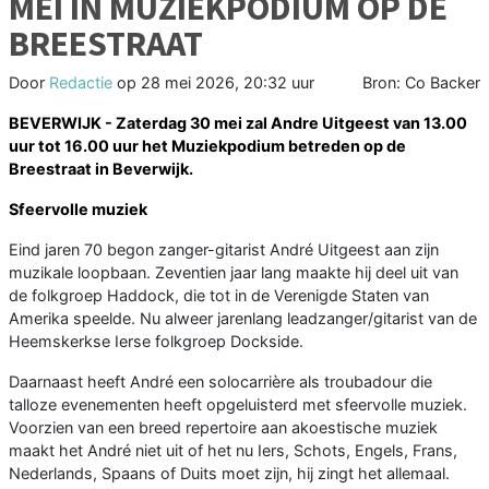
MEI IN MUZIEKPODIUM OP DE
BREESTRAAT
Door
Redactie
op
28 mei 2026, 20:32 uur
Bron: Co Backer
BEVERWIJK - Zaterdag 30 mei zal Andre Uitgeest van 13.00
uur tot 16.00 uur het Muziekpodium betreden op de
Breestraat in Beverwijk.
Sfeervolle muziek
Eind jaren 70 begon zanger-gitarist André Uitgeest aan zijn
muzikale loopbaan. Zeventien jaar lang maakte hij deel uit van
de folkgroep Haddock, die tot in de Verenigde Staten van
Amerika speelde. Nu alweer jarenlang leadzanger/gitarist van de
Heemskerkse Ierse folkgroep Dockside.
Daarnaast heeft André een solocarrière als troubadour die
talloze evenementen heeft opgeluisterd met sfeervolle muziek.
Voorzien van een breed repertoire aan akoestische muziek
maakt het André niet uit of het nu Iers, Schots, Engels, Frans,
Nederlands, Spaans of Duits moet zijn, hij zingt het allemaal.