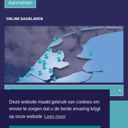
Aanmelden
ONLINE DAGBLADEN
Overige dagbladen in de regio
Deze website maakt gebruik van cookies om
Algemene voorwaarden
ervoor te zorgen dat u de beste ervaring krijgt
op onze website
Lees meer
Disclaimer
Privacy Statement