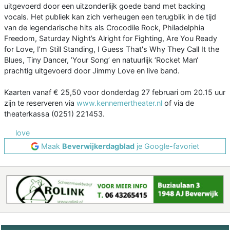
uitgevoerd door een uitzonderlijk goede band met backing
vocals. Het publiek kan zich verheugen een terugblik in de tijd
van de legendarische hits als Crocodile Rock, Philadelphia
Freedom, Saturday Night’s Alright for Fighting, Are You Ready
for Love, I’m Still Standing, I Guess That's Why They Call It the
Blues, Tiny Dancer, ’Your Song’ en natuurlijk ‘Rocket Man‘
prachtig uitgevoerd door Jimmy Love en live band.
Kaarten vanaf € 25,50 voor donderdag 27 februari om 20.15 uur
zijn te reserveren via
www.kennemertheater.nl
of via de
theaterkassa (0251) 221453.
love
Maak
Beverwijkerdagblad
je Google-favoriet