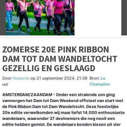
Vorige
V
ZOMERSE 20E PINK RIBBON
DAM TOT DAM WANDELTOCHT
GEZELLIG EN GESLAAGD
Door
Redactie
op
21 september 2024, 21:39
Bron:
Le
uur
Champion
AMSTERDAM/ZAANDAM - Onder een stralende zon ging
vanmorgen het Dam tot Dam Weekend officieel van start met
de Pink Ribbon Dam tot Dam Wandeltocht. Deze feestelijke
20e editie verwelkomden wij maar liefst 14.000 enthousiaste
wandelaars, waaronder 37 deelnemers die nog nooit een
editie hebben gemist. De wandelaars konden kiezen uit vier