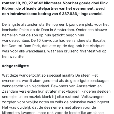
routes: 10, 20, 27 of 42 kilometer. Voor het goede doel Pink
Ribbon, de officiële titelpartner van het evenement, werd
een indrukwekkend bedrag van € 387.636,- ingezameld.
De langste afstanden startten op een bijzondere plek: voor het
iconische Paleis op de Dam in Amsterdam. Onder een blauwe
hemel en met de zon op hun gezicht begon hun
wandelavontuur. De 10 km-route had een andere startlocatie,
het Dam tot Dam Park, dat later op de dag ook het eindpunt
was voor alle wandelaars, waar een bruisend finishfestival op
hen wachtte.
#degezelligste
Wat deze wandeltocht zo speciaal maakt? De sfeer! Het
evenement wordt alom geroemd als de gezelligste eendaagse
wandeltocht van Nederland. Bewoners van Amsterdam en
Zaandam versierden hun straten met vlaggen, kinderen deelden
snoepjes uit en muziek klonk bij elke rustpost. Volkszangers
zorgden voor vrolijke noten en zelfs de polonaise werd ingezet.
Het was duidelijk dat de deelnemers niet alleen voor de
kilometers kwamen, maar ook voor de feestelijke ambiance