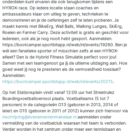
onderdelen kunt ervaren die ook terugkomen tijdens een
HYROX-race. Op iedere locatie staan coaches en
ambassadeurs klaar om uitleg te geven, technieken te
demonstreren en je de oefeningen zelf te laten proberen. Je
maakt kennis met BikeErg, Wall Balls, Walking Lunges, SkiErg,
Roeien en Farmer Carry. Deze activiteit is gratis en geschikt voor
iedereen, ook als je nog nooit hebt gesport. Aanmelden:
https://bootcamper.sportbitapp.nl/web/nl/events/19260. Ben je
wél een fanatieke sporter of misschien zelfs al een HYROX-
atleet? Dan is de Hybrid Fitness Simulatie perfect voor jou!
Samen met een teamgenoot ga jij de ultieme uitdaging aan. Hoe
goed weet jij nog te presteren als de vermoeidheid toeslaat?
Aanmelden:
https://bootcamper.sportbitapp.nl/web/nl/events/20215
.
Op het Stationsplein vindt vanaf 12:00 uur het Streetrulez
Boardingvoetbaltoernooi plaats. Voetbalteams (5 tot 7
personen) in de categorieën O13 (geboren in 2013, 2014 of
later) en O15 (geboren in 2011 of 2012) kunnen zich hiervoor via
inschrijving@evenementenmakelaar.nl
aanmelden onder
vermelding van de voetbalclub waaraan het team is verbonden.
Verder worden in het centrum onder meer een tennisbaan en