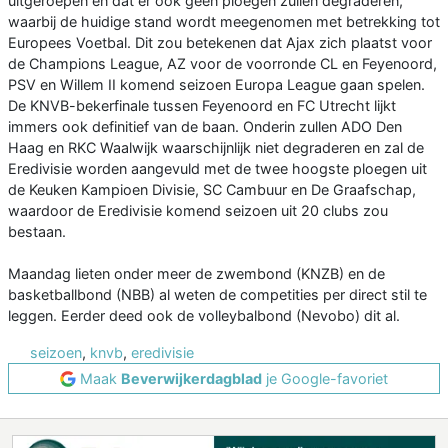
uitgeroepen en dat er ook geen ploegen zullen degraderen,
waarbij de huidige stand wordt meegenomen met betrekking tot
Europees Voetbal. Dit zou betekenen dat Ajax zich plaatst voor
de Champions League, AZ voor de voorronde CL en Feyenoord,
PSV en Willem II komend seizoen Europa League gaan spelen.
De KNVB-bekerfinale tussen Feyenoord en FC Utrecht lijkt
immers ook definitief van de baan. Onderin zullen ADO Den
Haag en RKC Waalwijk waarschijnlijk niet degraderen en zal de
Eredivisie worden aangevuld met de twee hoogste ploegen uit
de Keuken Kampioen Divisie, SC Cambuur en De Graafschap,
waardoor de Eredivisie komend seizoen uit 20 clubs zou
bestaan.
Maandag lieten onder meer de zwembond (KNZB) en de
basketballbond (NBB) al weten de competities per direct stil te
leggen. Eerder deed ook de volleybalbond (Nevobo) dit al.
seizoen
,
knvb
,
eredivisie
Maak
Beverwijkerdagblad
je Google-favoriet