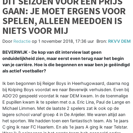
DIT SEIZOEN VOOR EEN PRIJS
GAAN: JE MOET ERGENS VOOR
SPELEN, ALLEEN MEEDOEN IS
NIETS VOOR MIJ
Door
Redactie
op
1 november 2018, 17:36 uur
Bron:
RKVV DEM
BEVERWIJK - De kop van dit interview laat geen
onduidelijkheid zien, maar eerst even terug naar het begin
van je carrière. Hoe is die begonnen en waar ben je geëindigd
als actief voetballer?
Ik ben begonnen bij Reiger Boys in Heerhugowaard, daarna nog
bij Kolping Boys voordat we naar Beverwijk verhuisden. Even bij
ADO’20 gespeeld voordat ik naar DEM kwam. In de toenmalige
E pupillen kwam ik te spelen met o.a. Eric Lina, Paul de Lange en
Michael Limmen. Met de laatste 2 spelers zat ik ook op de
lagere school vanaf groep 4 in De Anjelier. We waren altijd aan
het sporten. We hadden toen een fantastisch team. Als 1e jaars
C ging ik naar FC Haarlem. En als 1e jaars A ging ik naar Telstar.