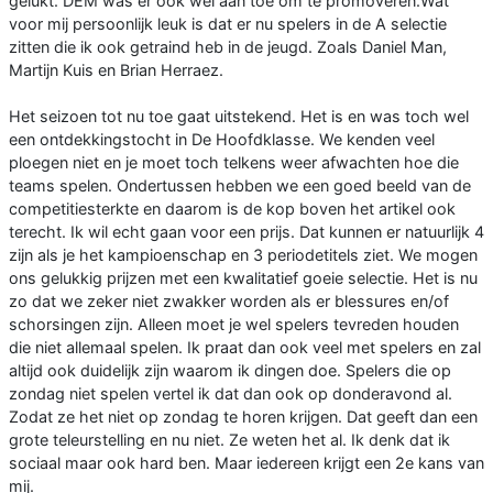
gelukt. DEM was er ook wel aan toe om te promoveren.Wat
voor mij persoonlijk leuk is dat er nu spelers in de A selectie
zitten die ik ook getraind heb in de jeugd. Zoals Daniel Man,
Martijn Kuis en Brian Herraez.
Het seizoen tot nu toe gaat uitstekend. Het is en was toch wel
een ontdekkingstocht in De Hoofdklasse. We kenden veel
ploegen niet en je moet toch telkens weer afwachten hoe die
teams spelen. Ondertussen hebben we een goed beeld van de
competitiesterkte en daarom is de kop boven het artikel ook
terecht. Ik wil echt gaan voor een prijs. Dat kunnen er natuurlijk 4
zijn als je het kampioenschap en 3 periodetitels ziet. We mogen
ons gelukkig prijzen met een kwalitatief goeie selectie. Het is nu
zo dat we zeker niet zwakker worden als er blessures en/of
schorsingen zijn. Alleen moet je wel spelers tevreden houden
die niet allemaal spelen. Ik praat dan ook veel met spelers en zal
altijd ook duidelijk zijn waarom ik dingen doe. Spelers die op
zondag niet spelen vertel ik dat dan ook op donderavond al.
Zodat ze het niet op zondag te horen krijgen. Dat geeft dan een
grote teleurstelling en nu niet. Ze weten het al. Ik denk dat ik
sociaal maar ook hard ben. Maar iedereen krijgt een 2e kans van
mij.