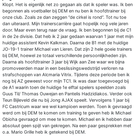
Klopt. Het is eigenlijk net zo gegaan als dat ik speler was. Ik ben
begonnen als voetballer bij DEM en nu ben ik hoofdtrainer bij
onze club. Zoals ze dan zeggen “de cirkel is rond”. Tot nu toe
dan uiteraard. Mijn trainerscarrière gaat hopelijk nog vele jaren
door. Maar even terug naar de vraag. Ik ben begonnen bij de C1
in de 2e divisie. Dat heb ik 2 jaar gedaan waarvan 1 jaar met mijn
huidige assistent Kevin Kalkman. Daarna de B1 met de huidige
JO-19-1 trainer Michael van Lieren. Dat zijn 2 hele goeie trainers
bij DEM, hoewel ze totaal verschillende persoonlijkheden zijn.
Daarna als hoofdtrainer 3 jaar bij Wijk aan Zee waar we bijna
promoveerden maar in een beslissingswedstrijd verloren na
strafschoppen van Alcmaria Vitrix. Tijdens deze periode ben ik
nog bij AZ geweest voor mijn TC1. Ik was daar toegevoegd bij
de A1 waarin toen de huidige 1e elftal spelers speelden zoals
Guus Til/ Thomas Ouwejan en Pantelis Hadzidiakos. Verder ook
Teun Bijleveld die nu bij Jong AJAX speelt. Vervolgens 1 jaar bij
FC Castricum waar we wel kampioen werden. Toen ik gevraagd
werd om bij DEM te komen om training te geven heb ik Michael
Obioha gevraagd om mee te komen. Michael en ik hebben daar
absoluut geen spijt van gekregen. Na een paar gesprekken met
o.a. Mario Grille heb ik getekend bij DEM.