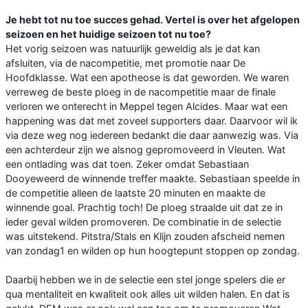
Je hebt tot nu toe succes gehad. Vertel is over het afgelopen
seizoen en het huidige seizoen tot nu toe?
Het vorig seizoen was natuurlijk geweldig als je dat kan
afsluiten, via de nacompetitie, met promotie naar De
Hoofdklasse. Wat een apotheose is dat geworden. We waren
verreweg de beste ploeg in de nacompetitie maar de finale
verloren we onterecht in Meppel tegen Alcides. Maar wat een
happening was dat met zoveel supporters daar. Daarvoor wil ik
via deze weg nog iedereen bedankt die daar aanwezig was. Via
een achterdeur zijn we alsnog gepromoveerd in Vleuten. Wat
een ontlading was dat toen. Zeker omdat Sebastiaan
Dooyeweerd de winnende treffer maakte. Sebastiaan speelde in
de competitie alleen de laatste 20 minuten en maakte de
winnende goal. Prachtig toch! De ploeg straalde uit dat ze in
ieder geval wilden promoveren. De combinatie in de selectie
was uitstekend. Pitstra/Stals en Klijn zouden afscheid nemen
van zondag1 en wilden op hun hoogtepunt stoppen op zondag.
Daarbij hebben we in de selectie een stel jonge spelers die er
qua mentaliteit en kwaliteit ook alles uit wilden halen. En dat is