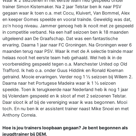
Waar ik 2 seizoenen in het eerste team heb gespeeld onder
trainer Simon Kistemaker. Na 2 jaar Telstar ben ik naar PSV
gegaan waar ik toen o.a. met Cocu, Kluivert, Van Bommel, Alex
en keeper Gomes speelde en vooral trainde. Geweldig was dat,
zo’n hoog niveau. Jammer genoeg heb ik nooit met ze gespeeld
in competitie verband. Na een half seizoen ben ik 18 maanden
uitgeleend aan De Graafschap. Dat was een fantastische
ervaring. Daarna 1 jaar naar FC Groningen. Na Groningen weer 6
maanden terug naar PSV. Waar ik met de A selectie trainde maar
helaas nooit het eerste team heb gehaald. Wel heb ik in de
voorbereiding gespeeld tegen o.a. Manchester United op Old
Trafford. Ik heb o.a. onder Guus Hiddink en Ronald Koeman
getraind. Mooie ervaringen. Verder nog 1 ½ seizoen bij Willem 2.
Daarna naar het Portugese Madeira waar ik 1 ½ seizoen
speelde. Toen ik terugkeerde naar Nederland heb ik nog 1 jaar
bij Volendam gespeeld en ik sloot af met 2 seizoenen Telstar.
Daar sloot ik af bij de vereniging waar ik was begonnen. Mooi
toch. En nu ben ik er assistent trainer naast Mike Snoei en met
Anthony Correia.
Hoe is jou trainers loopbaan gegaan? Je bent begonnen als
jeugdtrainer bij DEM.