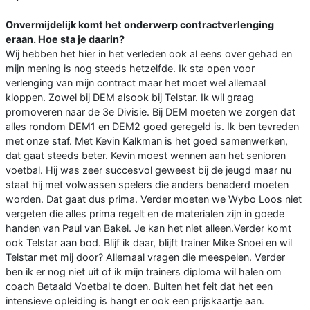
Onvermijdelijk komt het onderwerp contractverlenging
eraan. Hoe sta je daarin?
Wij hebben het hier in het verleden ook al eens over gehad en
mijn mening is nog steeds hetzelfde. Ik sta open voor
verlenging van mijn contract maar het moet wel allemaal
kloppen. Zowel bij DEM alsook bij Telstar. Ik wil graag
promoveren naar de 3e Divisie. Bij DEM moeten we zorgen dat
alles rondom DEM1 en DEM2 goed geregeld is. Ik ben tevreden
met onze staf. Met Kevin Kalkman is het goed samenwerken,
dat gaat steeds beter. Kevin moest wennen aan het senioren
voetbal. Hij was zeer succesvol geweest bij de jeugd maar nu
staat hij met volwassen spelers die anders benaderd moeten
worden. Dat gaat dus prima. Verder moeten we Wybo Loos niet
vergeten die alles prima regelt en de materialen zijn in goede
handen van Paul van Bakel. Je kan het niet alleen.Verder komt
ook Telstar aan bod. Blijf ik daar, blijft trainer Mike Snoei en wil
Telstar met mij door? Allemaal vragen die meespelen. Verder
ben ik er nog niet uit of ik mijn trainers diploma wil halen om
coach Betaald Voetbal te doen. Buiten het feit dat het een
intensieve opleiding is hangt er ook een prijskaartje aan.