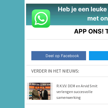
Heb je een leuke t
met on
APP ONS!
T
Deel op Facebook
VERDER IN HET NIEUWS:
R.K.V.V. DEM en Arvid Smit
verlengen succesvolle
samenwerking