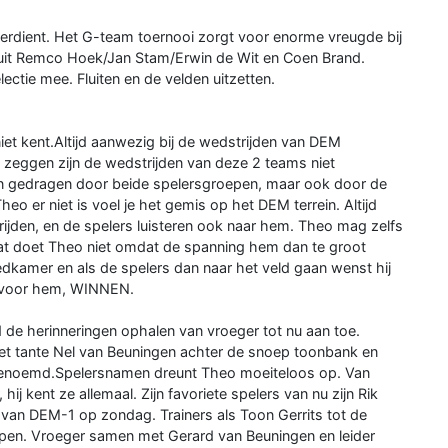
erdient. Het G-team toernooi zorgt voor enorme vreugde bij
t uit Remco Hoek/Jan Stam/Erwin de Wit en Coen Brand.
ctie mee. Fluiten en de velden uitzetten.
niet kent.Altijd aanwezig bij de wedstrijden van DEM
zeggen zijn de wedstrijden van deze 2 teams niet
en gedragen door beide spelersgroepen, maar ook door de
eo er niet is voel je het gemis op het DEM terrein. Altijd
trijden, en de spelers luisteren ook naar hem. Theo mag zelfs
at doet Theo niet omdat de spanning hem dan te groot
edkamer en als de spelers dan naar het veld gaan wenst hij
jk voor hem, WINNEN.
d de herinneringen ophalen van vroeger tot nu aan toe.
 met tante Nel van Beuningen achter de snoep toonbank en
onbenoemd.Spelersnamen dreunt Theo moeiteloos op. Van
j kent ze allemaal. Zijn favoriete spelers van nu zijn Rik
ens van DEM-1 op zondag. Trainers als Toon Gerrits tot de
helpen. Vroeger samen met Gerard van Beuningen en leider