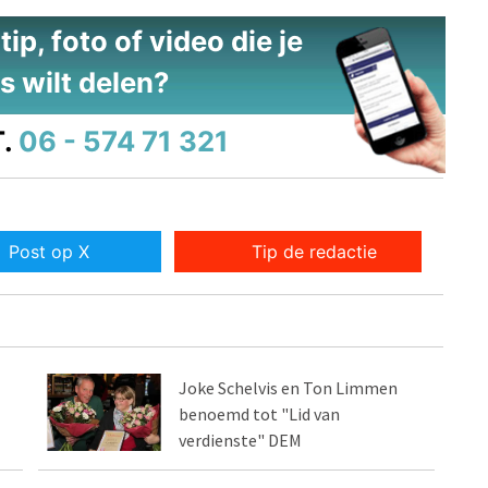
ip, foto of video die je
s wilt delen?
.
06 - 574 71 321
Post op X
Tip de redactie
Joke Schelvis en Ton Limmen
benoemd tot "Lid van
verdienste" DEM