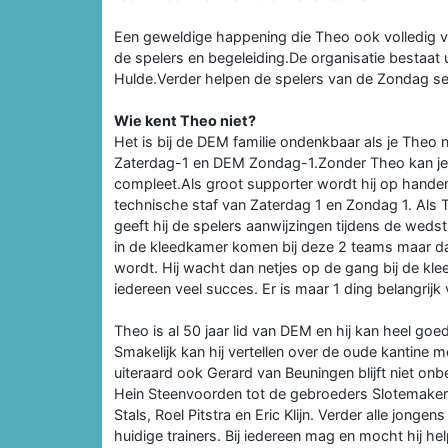
Een geweldige happening die Theo ook volledig v
de spelers en begeleiding.De organisatie bestaa
Hulde.Verder helpen de spelers van de Zondag sele
Wie kent Theo niet?
Het is bij de DEM familie ondenkbaar als je Theo 
Zaterdag-1 en DEM Zondag-1.Zonder Theo kan je 
compleet.Als groot supporter wordt hij op hand
technische staf van Zaterdag 1 en Zondag 1. Als Th
geeft hij de spelers aanwijzingen tijdens de weds
in de kleedkamer komen bij deze 2 teams maar d
wordt. Hij wacht dan netjes op de gang bij de kle
iedereen veel succes. Er is maar 1 ding belangri
Theo is al 50 jaar lid van DEM en hij kan heel goe
Smakelijk kan hij vertellen over de oude kantine
uiteraard ook Gerard van Beuningen blijft niet 
Hein Steenvoorden tot de gebroeders Slotemaker, hi
Stals, Roel Pitstra en Eric Klijn. Verder alle jong
huidige trainers. Bij iedereen mag en mocht hij 