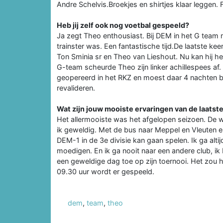
Andre Schelvis.Broekjes en shirtjes klaar leggen.
Heb jij zelf ook nog voetbal gespeeld?
Ja zegt Theo enthousiast. Bij DEM in het G team 
trainster was. Een fantastische tijd.De laatste kee
Ton Sminia sr en Theo van Lieshout. Nu kan hij hela
G-team scheurde Theo zijn linker achillespees a
geopereerd in het RKZ en moest daar 4 nachten b
revalideren.
Wat zijn jouw mooiste ervaringen van de laatste
Het allermooiste was het afgelopen seizoen. De 
ik geweldig. Met de bus naar Meppel en Vleuten e
DEM-1 in de 3e divisie kan gaan spelen. Ik ga alt
moedigen. En ik ga nooit naar een andere club, ik b
een geweldige dag toe op zijn toernooi. Het zou 
09.30 uur wordt er gespeeld.
dem
,
team
,
theo