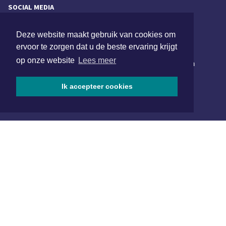
SOCIAL MEDIA
Deze website maakt gebruik van cookies om
NIEUWSBRIEF AANMELDEN
ervoor te zorgen dat u de beste ervaring krijgt
op onze website
Lees meer
Schrijf je in voor onze nieuwsbrief en krijg wekelijks een
samenvatting van alle gebeurtenissen uit jouw regio.
Ik accepteer cookies
Aanmelden
ONLINE DAGBLADEN