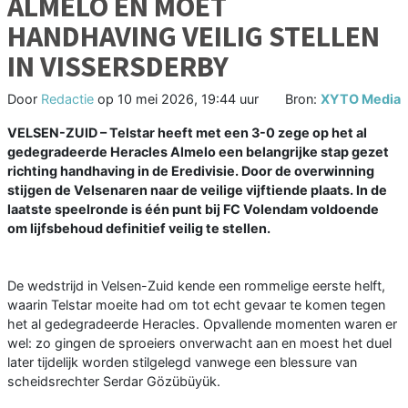
ALMELO EN MOET
HANDHAVING VEILIG STELLEN
IN VISSERSDERBY
Door
Redactie
op
10 mei 2026, 19:44 uur
Bron:
XYTO Media
VELSEN-ZUID – Telstar heeft met een 3-0 zege op het al
gedegradeerde Heracles Almelo een belangrijke stap gezet
richting handhaving in de Eredivisie. Door de overwinning
stijgen de Velsenaren naar de veilige vijftiende plaats. In de
laatste speelronde is één punt bij FC Volendam voldoende
om lijfsbehoud definitief veilig te stellen.
De wedstrijd in Velsen-Zuid kende een rommelige eerste helft,
waarin Telstar moeite had om tot echt gevaar te komen tegen
het al gedegradeerde Heracles. Opvallende momenten waren er
wel: zo gingen de sproeiers onverwacht aan en moest het duel
later tijdelijk worden stilgelegd vanwege een blessure van
scheidsrechter Serdar Gözübüyük.