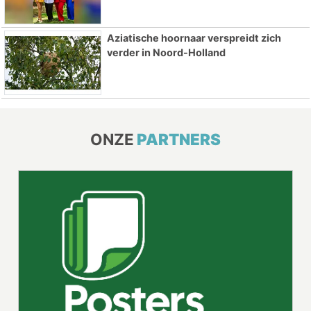
Aziatische hoornaar verspreidt zich
verder in Noord-Holland
ONZE
PARTNERS