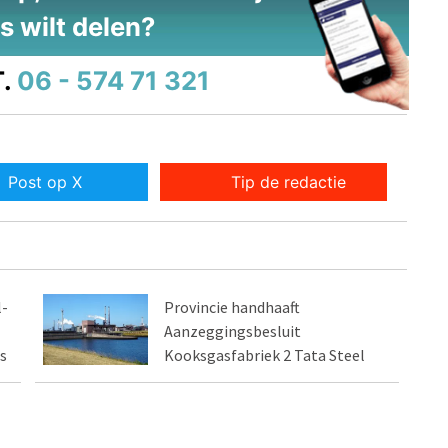
s wilt delen?
.
06 - 574 71 321
Post op X
Tip de redactie
l-
Provincie handhaaft
Aanzeggingsbesluit
s
Kooksgasfabriek 2 Tata Steel