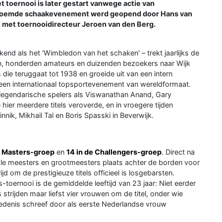
 toernooi is later gestart vanwege actie van
beroemde schaakevenement werd geopend door Hans van
 met toernooidirecteur Jeroen van den Berg.
nd als het 'Wimbledon van het schaken' – trekt jaarlijks de
, honderden amateurs en duizenden bezoekers naar Wijk
 die teruggaat tot 1938 en groeide uit van een intern
 een internationaal topsportevenement van wereldformaat.
legendarische spelers als Viswanathan Anand, Gary
ier meerdere titels veroverde, en in vroegere tijden
nik, Mikhail Tal en Boris Spasski in Beverwijk.
e Masters-groep
en
14 in de Challengers-groep
. Direct na
le meesters en grootmeesters plaats achter de borden voor
jd om de prestigieuze titels officieel is losgebarsten.
toernooi is de gemiddelde leeftijd van 23 jaar: Niet eerder
 strijden maar liefst vier vrouwen om de titel, onder wie
hiedenis schreef door als eerste Nederlandse vrouw