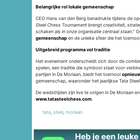
Belangrijke rol lokale gemeenschap
CEO Hans van den Berg benadrukte tijdens de open
Steel Chess Tournament brengt creativiteit, stra
schaken als in onze organisatie centraal staan
." 
gemeenschap
en de unieke sfeer die het toernooi
Uitgebreid programma vol traditie
Het evenement onderscheidt zich door de combin
spelen, een traditie die symbool staat voor verbi
partijen in De Moriaan, biedt het toernooi
opnieuw
gemeenschap, waaronder het jaarlijkse Tata Steel 
De wedstrijden zijn live te volgen in De Moriaan en
www.tatasteelchess.com
.
tata
,
steel
,
moriaan
Heb je een leuke t