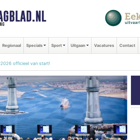
AGBLAD.NL
ng
Regionaal
Specials
Sport
Uitgaan
Vacatures
Contact
026 officieel van start!