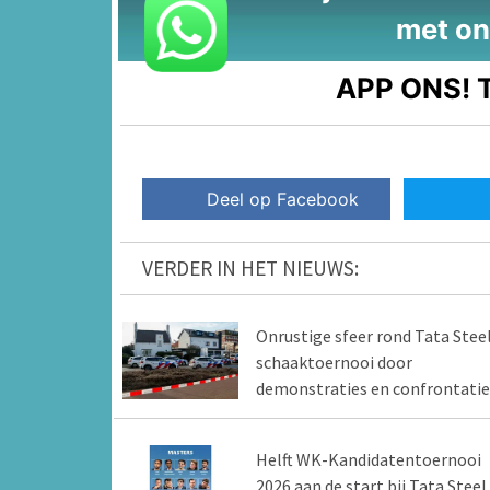
met on
APP ONS!
T
Deel op Facebook
VERDER IN HET NIEUWS:
Onrustige sfeer rond Tata Stee
schaaktoernooi door
demonstraties en confrontatie
Helft WK-Kandidatentoernooi
2026 aan de start bij Tata Steel