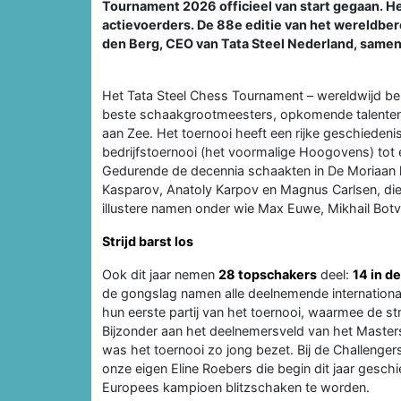
Tournament 2026 officieel van start gegaan. Het
actievoerders. De 88e editie van het wereld
den Berg, CEO van Tata Steel Nederland, samen
Het Tata Steel Chess Tournament – wereldwijd beke
beste schaakgrootmeesters, opkomende talenten
aan Zee. Het toernooi heeft een rijke geschiedenis
bedrijfstoernooi (het voormalige Hoogovens) tot
Gedurende de decennia schaakten in De Moriaan 
Kasparov, Anatoly Karpov en Magnus Carlsen, die h
illustere namen onder wie Max Euwe, Mikhail Botvin
Strijd barst los
Ook dit jaar nemen
28 topschakers
deel:
14 in d
de gongslag namen alle deelnemende internationa
hun eerste partij van het toernooi, waarmee de stri
Bijzonder aan het deelnemersveld van het Masters-
was het toernooi zo jong bezet. Bij de Challengers
onze eigen Eline Roebers die begin dit jaar gesc
Europees kampioen blitzschaken te worden.