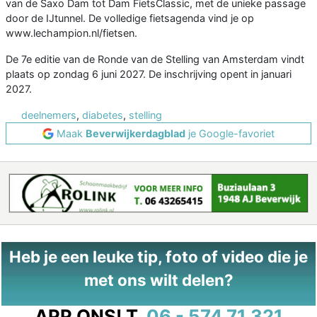
van de Saxo Dam tot Dam FietsClassic, met de unieke passage
door de IJtunnel. De volledige fietsagenda vind je op
www.lechampion.nl/fietsen.
De 7e editie van de Ronde van de Stelling van Amsterdam vindt
plaats op zondag 6 juni 2027. De inschrijving opent in januari
2027.
deelnemers
,
diabetes
,
stelling
Maak
Beverwijkerdagblad
je Google-favoriet
Heb je een leuke tip, foto of video die je
met ons wilt delen?
APP ONS!
T.
06 - 574 71 321