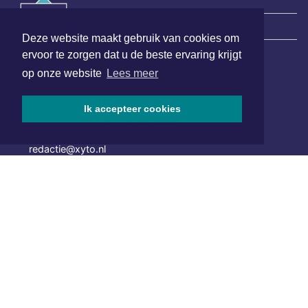
|
Nieuws | Sport | Evenementen
Deze website maakt gebruik van cookies om
ervoor te zorgen dat u de beste ervaring krijgt
op onze website
Lees meer
Hoofdvestiging:
van Benthuizenlaan 1
1701 BZ Heerhugowaard
Ik accepteer cookies
072 8200 600
redactie@xyto.nl
www.xyto.nl
SOCIAL MEDIA
NIEUWSBRIEF AANMELDEN
Schrijf je in voor onze nieuwsbrief en krijg wekelijks een
samenvatting van alle gebeurtenissen uit jouw regio.