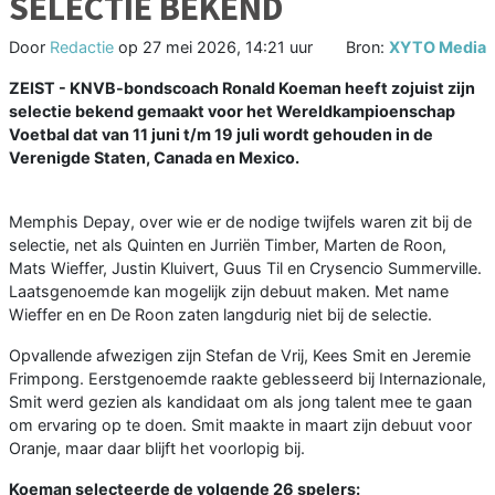
SELECTIE BEKEND
Door
Redactie
op
27 mei 2026, 14:21 uur
Bron:
XYTO Media
ZEIST - KNVB-bondscoach Ronald Koeman heeft zojuist zijn
selectie bekend gemaakt voor het Wereldkampioenschap
Voetbal dat van 11 juni t/m 19 juli wordt gehouden in de
Verenigde Staten, Canada en Mexico.
Memphis Depay, over wie er de nodige twijfels waren zit bij de
selectie, net als Quinten en Jurriën Timber, Marten de Roon,
Mats Wieffer, Justin Kluivert, Guus Til en Crysencio Summerville.
Laatsgenoemde kan mogelijk zijn debuut maken. Met name
Wieffer en en De Roon zaten langdurig niet bij de selectie.
Opvallende afwezigen zijn Stefan de Vrij, Kees Smit en Jeremie
Frimpong. Eerstgenoemde raakte geblesseerd bij Internazionale,
Smit werd gezien als kandidaat om als jong talent mee te gaan
om ervaring op te doen. Smit maakte in maart zijn debuut voor
Oranje, maar daar blijft het voorlopig bij.
Koeman selecteerde de volgende 26 spelers: