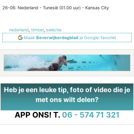
26-06: Nederland - Tunesië (01.00 uur) - Kansas City
nederland
,
timber
,
selectie
Maak
Beverwijkerdagblad
je Google-favoriet
Heb je een leuke tip, foto of video die je
met ons wilt delen?
APP ONS!
T.
06 - 574 71 321