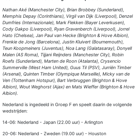
Nathan Aké (Manchester City), Brian Brobbey (Sunderland),
Memphis Depay (Corinthians), Virgil van Dijk (Liverpool), Denzel
Dumfries (Internazionale), Mark Flekken (Bayer Leverkusen),
Cody Gakpo (Liverpool), Ryan Gravenberch (Liverpool), Jorrel
Hato (Chelsea), Jan Paul van Hecke (Brighton & Hove Albion),
Frenkie de Jong (Barcelona), Justin Kluivert (Bournemouth),
Teun Koopmeiners (Juventus), Noa Lang (Galatasaray), Donyell
Malen (AS Roma), Tijjani Reijnders (Manchester City), Robin
Roefs (Sunderland), Marten de Roon (Atalanta), Crysencio
Summerville (West Ham United), Guus Til (PSV), Jurriën Timber
(Arsenal), Quinten Timber (Olympique Marseille), Micky van de
Ven (Tottenham Hotspur), Bart Verbruggen (Brighton & Hove
Albion), Wout Weghorst (Ajax) en Mats Wieffer (Brighton & Hove
Albion).
Nederland is ingedeeld in Groep F en speelt daarin de volgende
wedstrijden:
14-06: Nederland - Japan (22.00 uur) - Arlington
20-06: Nederland - Zweden (19.00 uur) - Houston