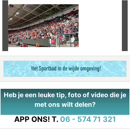
Vorige
Vo
Heb je een leuke tip, foto of video die je
met ons wilt delen?
APP ONS!
T.
06 - 574 71 321