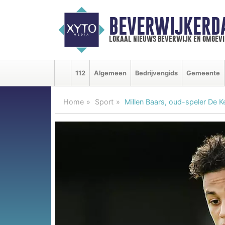
BEVERWIJKERD
lokaal nieuws beverwijk en omgevi
112
Algemeen
Bedrijvengids
Gemeente
Home
Sport
Millen Baars, oud-speler De 