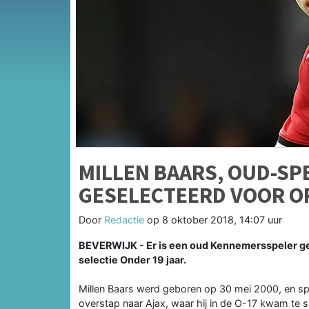
MILLEN BAARS, OUD-SP
GESELECTEERD VOOR O
Door
Redactie
op
8 oktober 2018, 14:07 uur
BEVERWIJK - Er is een oud Kennemersspeler ge
selectie Onder 19 jaar.
Millen Baars werd geboren op 30 mei 2000, en spe
overstap naar Ajax, waar hij in de O-17 kwam te s