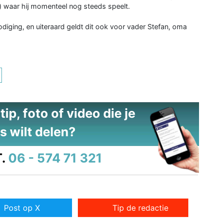
 waar hij momenteel nog steeds speelt.
nodiging, en uiteraard geldt dit ook voor vader Stefan, oma
ip, foto of video die je
s wilt delen?
.
06 - 574 71 321
Post op X
Tip de redactie