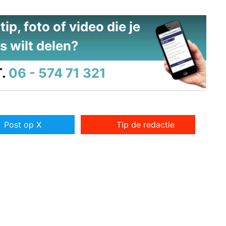
ip, foto of video die je
s wilt delen?
.
06 - 574 71 321
Post op X
Tip de redactie