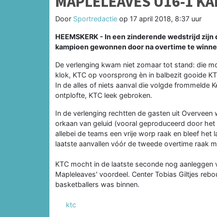
MAPLELEAVES U16-1 KA
Door
Sportredactie
op
17 april 2018, 8:37 uur
HEEMSKERK - In een zinderende wedstrijd zijn 
kampioen gewonnen door na overtime te winne
De verlenging kwam niet zomaar tot stand: die m
klok, KTC op voorsprong èn in balbezit gooide KTC
In de alles of niets aanval die volgde frommelde 
ontplofte, KTC leek gebroken.
In de verlenging rechtten de gasten uit Overveen
orkaan van geluid (vooral geproduceerd door het 
allebei de teams een vrije worp raak en bleef het 
laatste aanvallen vóór de tweede overtime raak m
KTC mocht in de laatste seconde nog aanleggen v
Mapleleaves' voordeel. Center Tobias Giltjes re
basketballers was binnen.
ktc