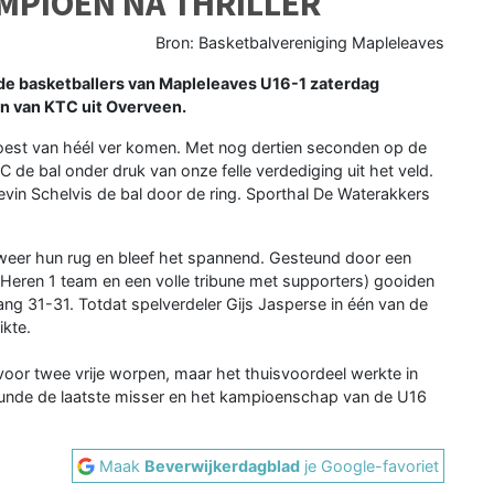
MPIOEN NA THRILLER
Bron: Basketbalvereniging Mapleleaves
de basketballers van Mapleleaves U16-1 zaterdag
n van KTC uit Overveen.
oest van héél ver komen. Met nog dertien seconden op de
 de bal onder druk van onze felle verdediging uit het veld.
Kevin Schelvis de bal door de ring. Sporthal De Waterakkers
 weer hun rug en bleef het spannend. Gesteund door een
Heren 1 team en een volle tribune met supporters) gooiden
lang 31-31. Totdat spelverdeler Gijs Jasperse in één van de
ikte.
oor twee vrije worpen, maar het thuisvoordeel werkte in
bounde de laatste misser en het kampioenschap van de U16
Maak
Beverwijkerdagblad
je Google-favoriet