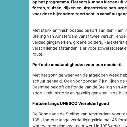
op het programma. Fietsers kunnen kiezen uit v
forten, sluizen, dijken en uitgestrekte natuur
voor deze bijzondere toertocht is vanaf nu geo
Met start- en finishlocaties bij Fort aan den Ha
Stelling van Amsterdam vanaf twee verschillende
verdedigingswerken, groene polders, karakteristie
verschillende afstanden is er voor zowel recreatie
route.
Perfecte omstandigheden voor een mooie rit
Met het zonnige weer van de afgelopen week hebbe
schuur gehaald. Ook voor zondag 7 juni lijken de 
Daarmee belooft de Ronde van de Stelling van A
sportiviteit, historie en gezellig genieten in de buit
Fietsen langs UNESCO Werelderfgoed
De Ronde van de Stelling van Amsterdam voert de
135 kilometer lange verdedigingslinie met 46 forten
waterverdedigingssysteem werd in 1996 door UNE