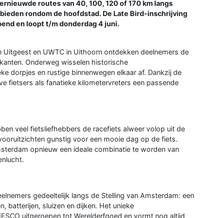
ernieuwde routes van 40, 100, 120 of 170 km langs
gebieden rondom de hoofdstad. De Late Bird-inschrijving
pend en loopt t/m donderdag 4 juni.
m in Uitgeest en UWTC in Uithoorn ontdekken deelnemers de
 kanten. Onderweg wisselen historische
ke dorpjes en rustige binnenwegen elkaar af. Dankzij de
ve fietsers als fanatieke kilometervreters een passende
n veel fietsliefhebbers de racefiets alweer volop uit de
vooruitzichten gunstig voor een mooie dag op de fiets.
msterdam opnieuw een ideale combinatie te worden van
enlucht.
elnemers gedeeltelijk langs de Stelling van Amsterdam: een
, batterijen, sluizen en dijken. Het unieke
SCO uitgeroepen tot Werelderfgoed en vormt nog altijd