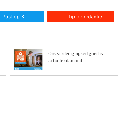
Post op X
Tip de redactie
Ons verdedigingserfgoed is
actueler dan ooit