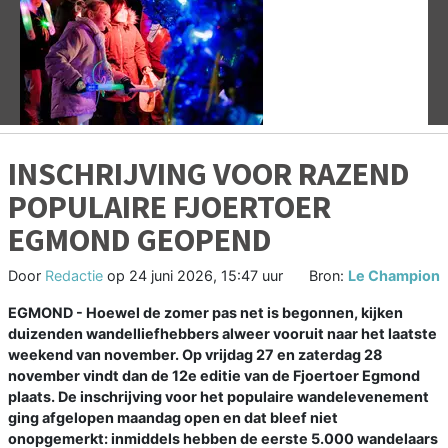
Vorige
V
INSCHRIJVING VOOR RAZEND
POPULAIRE FJOERTOER
EGMOND GEOPEND
Door
Redactie
op
24 juni 2026, 15:47 uur
Bron:
Le Champion
EGMOND - Hoewel de zomer pas net is begonnen, kijken
duizenden wandelliefhebbers alweer vooruit naar het laatste
weekend van november. Op vrijdag 27 en zaterdag 28
november vindt dan de 12e editie van de Fjoertoer Egmond
plaats. De inschrijving voor het populaire wandelevenement
ging afgelopen maandag open en dat bleef niet
onopgemerkt: inmiddels hebben de eerste 5.000 wandelaars