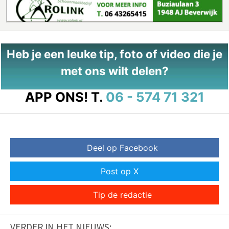
Heb je een leuke tip, foto of video die je
met ons wilt delen?
APP ONS!
T.
06 - 574 71 321
Deel op Facebook
Post op X
Tip de redactie
VERDER IN HET NIEUWS: