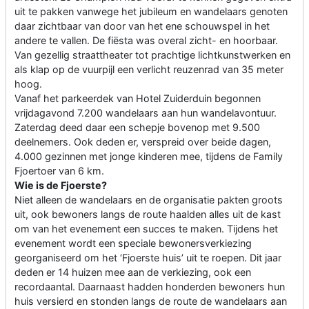
uit te pakken vanwege het jubileum en wandelaars genoten
daar zichtbaar van door van het ene schouwspel in het
andere te vallen. De fiësta was overal zicht- en hoorbaar.
Van gezellig straattheater tot prachtige lichtkunstwerken en
als klap op de vuurpijl een verlicht reuzenrad van 35 meter
hoog.
Vanaf het parkeerdek van Hotel Zuiderduin begonnen
vrijdagavond 7.200 wandelaars aan hun wandelavontuur.
Zaterdag deed daar een schepje bovenop met 9.500
deelnemers. Ook deden er, verspreid over beide dagen,
4.000 gezinnen met jonge kinderen mee, tijdens de Family
Fjoertoer van 6 km.
Wie is de Fjoerste?
Niet alleen de wandelaars en de organisatie pakten groots
uit, ook bewoners langs de route haalden alles uit de kast
om van het evenement een succes te maken. Tijdens het
evenement wordt een speciale bewonersverkiezing
georganiseerd om het ‘Fjoerste huis’ uit te roepen. Dit jaar
deden er 14 huizen mee aan de verkiezing, ook een
recordaantal. Daarnaast hadden honderden bewoners hun
huis versierd en stonden langs de route de wandelaars aan