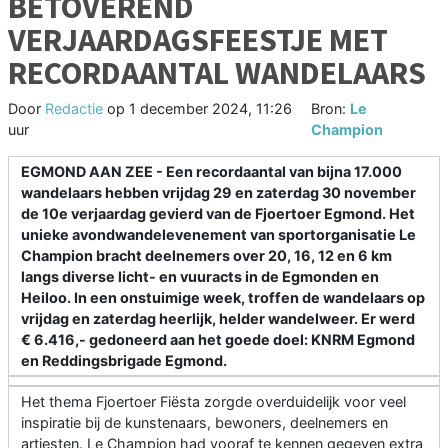
BETOVEREND
VERJAARDAGSFEESTJE MET
RECORDAANTAL WANDELAARS
Door
Redactie
op
1 december 2024, 11:26
Bron:
Le
uur
Champion
EGMOND AAN ZEE - Een recordaantal van bijna 17.000
wandelaars hebben vrijdag 29 en zaterdag 30 november
de 10e verjaardag gevierd van de Fjoertoer Egmond. Het
unieke avondwandelevenement van sportorganisatie Le
Champion bracht deelnemers over 20, 16, 12 en 6 km
langs diverse licht- en vuuracts in de Egmonden en
Heiloo. In een onstuimige week, troffen de wandelaars op
vrijdag en zaterdag heerlijk, helder wandelweer. Er werd
€ 6.416,- gedoneerd aan het goede doel: KNRM Egmond
en Reddingsbrigade Egmond.
Het thema Fjoertoer Fiësta zorgde overduidelijk voor veel
inspiratie bij de kunstenaars, bewoners, deelnemers en
artiesten. Le Champion had vooraf te kennen gegeven extra