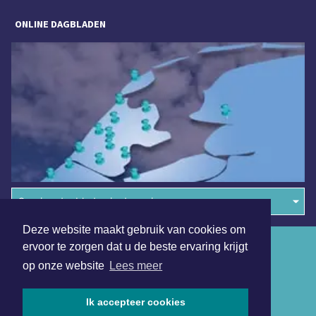
ONLINE DAGBLADEN
Overige dagbladen in de regio
Deze website maakt gebruik van cookies om
Algemene voorwaarden
ervoor te zorgen dat u de beste ervaring krijgt
op onze website
Lees meer
Disclaimer
Privacy Statement
Ik accepteer cookies