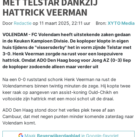
MET TELSTAR DANKZIJ
HATTRICK VEERMAN
Door
Redactie
op
11 maart 2025, 22:11 uur
Bron:
XYTO Media
VOLENDAM - FC Volendam heeft uitstekende zaken gedaan
in de Keuken Kampioen Divisie. De koploper klopte in eigen
huis tijdens de "vissersderby" het in vorm zijnde Telstar met
3-0. Henk Veerman zorgde na rust voor een loepzuivere
hattrick. Omdat ADO Den Haag boog voor Jong AZ (0-3) liep
de koploper zodoende alleen maar verder uit
Na een 0-0 ruststand schonk Henk Veerman na rust de
Volendammers binnen twintig minuten de zege. Hij kopte twee
keer raak op aangeven van assist-koning Ould-Chikh en
voltooide zijn hattrick met een mooi schot uit de draai.
ADO Den Haag stond door het verlies plek twee af aan
Cambuur, dat met negen punten minder komende zaterdag naar
Volendam komt.
Maak
Beverwijkerdagblad
je Google-favoriet