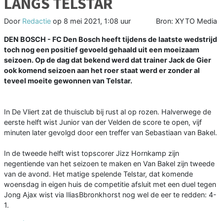
LANGS TELSTAR
Door
Redactie
op
8 mei 2021, 1:08 uur
Bron: XYTO Media
DEN BOSCH - FC Den Bosch heeft tijdens de laatste wedstrijd
toch nog een positief gevoeld gehaald uit een moeizaam
seizoen. Op de dag dat bekend werd dat trainer Jack de Gier
ook komend seizoen aan het roer staat werd er zonder al
teveel moeite gewonnen van Telstar.
In De Vliert zat de thuisclub bij rust al op rozen. Halverwege de
eerste helft wist Junior van der Velden de score te open, vijf
minuten later gevolgd door een treffer van Sebastiaan van Bakel.
In de tweede helft wist topscorer Jizz Hornkamp zijn
negentiende van het seizoen te maken en Van Bakel zijn tweede
van de avond. Het matige spelende Telstar, dat komende
woensdag in eigen huis de competitie afsluit met een duel tegen
Jong Ajax wist via IliasBbronkhorst nog wel de eer te redden: 4-
1.