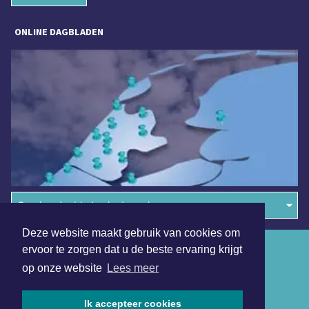
ONLINE DAGBLADEN
Overige dagbladen in de regio
Deze website maakt gebruik van cookies om
Algemene voorwaarden
ervoor te zorgen dat u de beste ervaring krijgt
op onze website
Lees meer
Disclaimer
Privacy Statement
Ik accepteer cookies