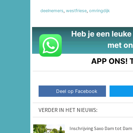
deelnemers
,
westfriese
,
omringdijk
Heb je een leuke t
met on
APP ONS!
T
Deel op Facebook
VERDER IN HET NIEUWS:
Inschrijving Saxo Dam tot Dam