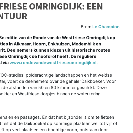
FRIESE OMRINGDIJK: EEN
ONTUUR
Bron:
Le Champion
e editie van de Ronde van de Westfriese Omringdijk op
caties in Alkmaar, Hoorn, Enkhuizen, Medemblik en
t. Deelnemers kunnen kiezen uit historische routes
iese Omringdijk de hoofdrol heeft. De reguliere
d via
www.rondevandewestfrieseomringdijk.nl.
 VOC-stadjes, polderachtige landschappen en het weidse
ter, voert de deelnemers over de gehele ‘Daikboekel’. Voor
ijn de afstanden van 50 en 80 kilometer geschikt. Deze
 polder en Westfriese dorpjes binnen de waterkering.
halen en passages. En dat het bijzonder is om te fietsen
et feit dat de Daikboekel op sommige plaatsen wel tot vijf of
eft op veel plaatsen een bochtige vorm, ontstaan door