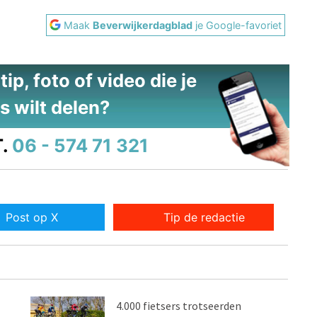
Maak
Beverwijkerdagblad
je Google-favoriet
ip, foto of video die je
s wilt delen?
.
06 - 574 71 321
Post op X
Tip de redactie
4.000 fietsers trotseerden