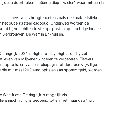
ij deze doorbraken creëerde diepe ‘wielen’, waaromheen in
deelnemers langs hoogtepunten zoals de karakteristieke
 en het oude Kasteel Radboud. Onderweg worden de
komt bij verschillende stempelposten op prachtige locaties
ierbrouwerij De Werf in Enkhuizen.
ringdijk 2024 is Right To Play. Right To Play zet
t leven van miljoenen kinderen te verbeteren. Fietsers
op te halen via een actiepagina of door een vrijwillige
s die minimaal 200 euro ophalen aan sponsorgeld, worden
e Westfriese Omringdijk is mogelijk via
liere inschrijving is geopend tot en met maandag 1 juli.