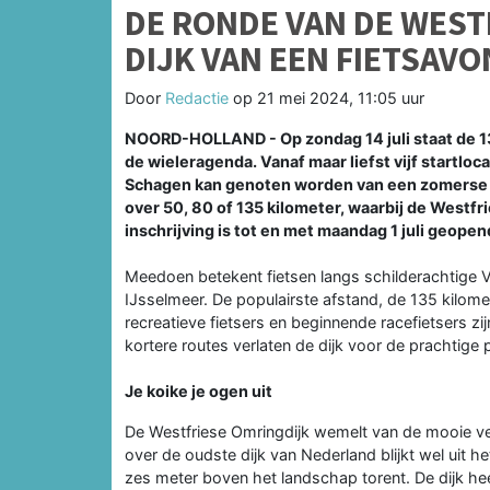
DE RONDE VAN DE WEST
DIJK VAN EEN FIETSAV
Door
Redactie
op
21 mei 2024, 11:05 uur
NOORD-HOLLAND - Op zondag 14 juli staat de 13
de wieleragenda. Vanaf maar liefst vijf startlo
Schagen kan genoten worden van een zomerse ri
over 50, 80 of 135 kilometer, waarbij de Westfr
inschrijving is tot en met maandag 1 juli geopen
Meedoen betekent fietsen langs schilderachtige
IJsselmeer. De populairste afstand, de 135 kilome
recreatieve fietsers en beginnende racefietsers z
kortere routes verlaten de dijk voor de prachtige
Je koike je ogen uit
De Westfriese Omringdijk wemelt van de mooie ver
over de oudste dijk van Nederland blijkt wel uit h
zes meter boven het landschap torent. De dijk he