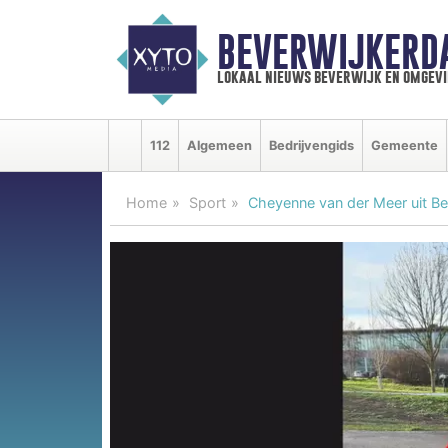
BEVERWIJKERD
lokaal nieuws beverwijk en omgevi
112
Algemeen
Bedrijvengids
Gemeente
Home
Sport
Cheyenne van der Meer uit B