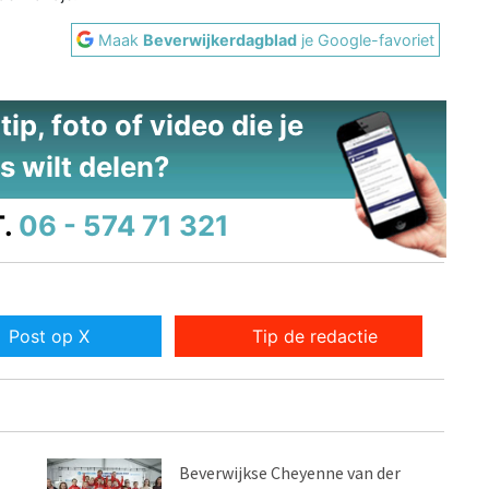
Maak
Beverwijkerdagblad
je Google-favoriet
ip, foto of video die je
s wilt delen?
.
06 - 574 71 321
Post op X
Tip de redactie
Beverwijkse Cheyenne van der