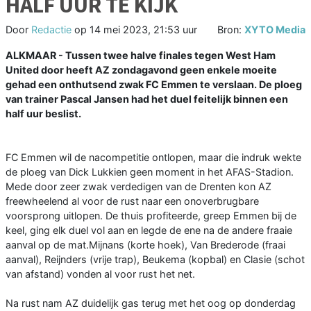
HALF UUR TE KIJK
Door
Redactie
op
14 mei 2023, 21:53 uur
Bron:
XYTO Media
ALKMAAR - Tussen twee halve finales tegen West Ham
United door heeft AZ zondagavond geen enkele moeite
gehad een onthutsend zwak FC Emmen te verslaan. De ploeg
van trainer Pascal Jansen had het duel feitelijk binnen een
half uur beslist.
FC Emmen wil de nacompetitie ontlopen, maar die indruk wekte
de ploeg van Dick Lukkien geen moment in het AFAS-Stadion.
Mede door zeer zwak verdedigen van de Drenten kon AZ
freewheelend al voor de rust naar een onoverbrugbare
voorsprong uitlopen. De thuis profiteerde, greep Emmen bij de
keel, ging elk duel vol aan en legde de ene na de andere fraaie
aanval op de mat.Mijnans (korte hoek), Van Brederode (fraai
aanval), Reijnders (vrije trap), Beukema (kopbal) en Clasie (schot
van afstand) vonden al voor rust het net.
Na rust nam AZ duidelijk gas terug met het oog op donderdag