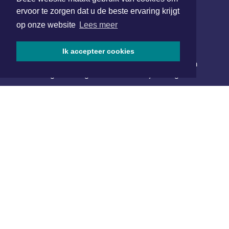
SOCIAL MEDIA
ervoor te zorgen dat u de beste ervaring krijgt
op onze website
Lees meer
NIEUWSBRIEF AANMELDEN
Ik accepteer cookies
Schrijf je in voor onze nieuwsbrief en krijg wekelijks een
samenvatting van alle gebeurtenissen uit jouw regio.
Aanmelden
ONLINE DAGBLADEN