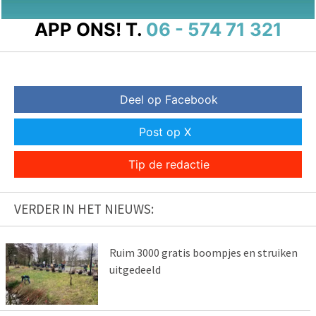
APP ONS!
T.
06 - 574 71 321
Deel op Facebook
Post op X
Tip de redactie
VERDER IN HET NIEUWS:
Ruim 3000 gratis boompjes en struiken
uitgedeeld