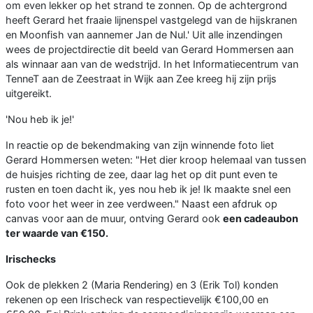
om even lekker op het strand te zonnen. Op de achtergrond
heeft Gerard het fraaie lijnenspel vastgelegd van de hijskranen
en Moonfish van aannemer Jan de Nul.' Uit alle inzendingen
wees de projectdirectie dit beeld van Gerard Hommersen aan
als winnaar aan van de wedstrijd. In het Informatiecentrum van
TenneT aan de Zeestraat in Wijk aan Zee kreeg hij zijn prijs
uitgereikt.
'Nou heb ik je!'
In reactie op de bekendmaking van zijn winnende foto liet
Gerard Hommersen weten: "Het dier kroop helemaal van tussen
de huisjes richting de zee, daar lag het op dit punt even te
rusten en toen dacht ik, yes nou heb ik je! Ik maakte snel een
foto voor het weer in zee verdween." Naast een afdruk op
canvas voor aan de muur, ontving Gerard ook
een cadeaubon
ter waarde van €150.
Irischecks
Ook de plekken 2 (Maria Rendering) en 3 (Erik Tol) konden
rekenen op een Irischeck van respectievelijk €100,00 en