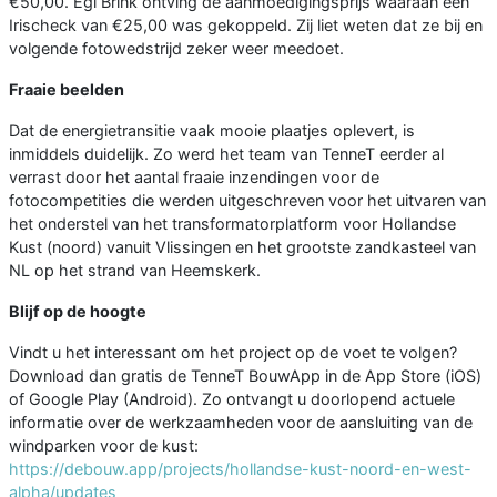
€50,00. Egi Brink ontving de aanmoedigingsprijs waaraan een
Irischeck van €25,00 was gekoppeld. Zij liet weten dat ze bij en
volgende fotowedstrijd zeker weer meedoet.
Fraaie beelden
Dat de energietransitie vaak mooie plaatjes oplevert, is
inmiddels duidelijk. Zo werd het team van TenneT eerder al
verrast door het aantal fraaie inzendingen voor de
fotocompetities die werden uitgeschreven voor het uitvaren van
het onderstel van het transformatorplatform voor Hollandse
Kust (noord) vanuit Vlissingen en het grootste zandkasteel van
NL op het strand van Heemskerk.
Blijf op de hoogte
Vindt u het interessant om het project op de voet te volgen?
Download dan gratis de TenneT BouwApp in de App Store (iOS)
of Google Play (Android). Zo ontvangt u doorlopend actuele
informatie over de werkzaamheden voor de aansluiting van de
windparken voor de kust:
https://debouw.app/projects/hollandse-kust-noord-en-west-
alpha/updates