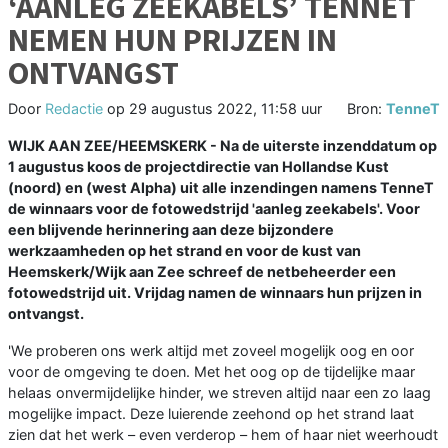
‘AANLEG ZEEKABELS’ TENNET
NEMEN HUN PRIJZEN IN
ONTVANGST
Door
Redactie
op
29 augustus 2022, 11:58 uur
Bron:
TenneT
WIJK AAN ZEE/HEEMSKERK - Na de uiterste inzenddatum op
1 augustus koos de projectdirectie van Hollandse Kust
(noord) en (west Alpha) uit alle inzendingen namens TenneT
de winnaars voor de fotowedstrijd 'aanleg zeekabels'. Voor
een blijvende herinnering aan deze bijzondere
werkzaamheden op het strand en voor de kust van
Heemskerk/Wijk aan Zee schreef de netbeheerder een
fotowedstrijd uit. Vrijdag namen de winnaars hun prijzen in
ontvangst.
'We proberen ons werk altijd met zoveel mogelijk oog en oor
voor de omgeving te doen. Met het oog op de tijdelijke maar
helaas onvermijdelijke hinder, we streven altijd naar een zo laag
mogelijke impact. Deze luierende zeehond op het strand laat
zien dat het werk – even verderop – hem of haar niet weerhoudt